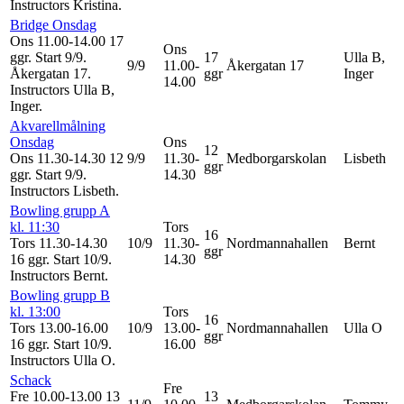
Instructors Kristina
.
Bridge Onsdag
Ons 11.00-14.00
17
Ons
ggr
.
Start 9/9
.
17
Ulla B,
9/9
11.00-
Åkergatan 17
Åkergatan 17.
ggr
Inger
14.00
Instructors Ulla B,
Inger
.
Akvarellmålning
Onsdag
Ons
12
Ons 11.30-14.30
12
9/9
11.30-
Medborgarskolan
Lisbeth
ggr
ggr
.
Start 9/9
.
14.30
Instructors Lisbeth
.
Bowling grupp A
kl. 11:30
Tors
16
Tors 11.30-14.30
10/9
11.30-
Nordmannahallen
Bernt
ggr
16 ggr
.
Start 10/9
.
14.30
Instructors Bernt
.
Bowling grupp B
kl. 13:00
Tors
16
Tors 13.00-16.00
10/9
13.00-
Nordmannahallen
Ulla O
ggr
16 ggr
.
Start 10/9
.
16.00
Instructors Ulla O
.
Schack
Fre
Fre 10.00-13.00
13
13