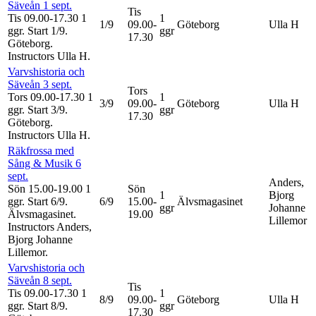
Säveån 1 sept.
Tis
Tis 09.00-17.30
1
1
1/9
09.00-
Göteborg
Ulla H
ggr
.
Start 1/9
.
ggr
17.30
Göteborg.
Instructors Ulla H
.
Varvshistoria och
Säveån 3 sept.
Tors
Tors 09.00-17.30
1
1
3/9
09.00-
Göteborg
Ulla H
ggr
.
Start 3/9
.
ggr
17.30
Göteborg.
Instructors Ulla H
.
Räkfrossa med
Sång & Musik 6
sept.
Anders,
Sön 15.00-19.00
1
Sön
1
Bjorg
ggr
.
Start 6/9
.
6/9
15.00-
Älvsmagasinet
ggr
Johanne
Älvsmagasinet.
19.00
Lillemor
Instructors Anders,
Bjorg Johanne
Lillemor
.
Varvshistoria och
Säveån 8 sept.
Tis
Tis 09.00-17.30
1
1
8/9
09.00-
Göteborg
Ulla H
ggr
.
Start 8/9
.
ggr
17.30