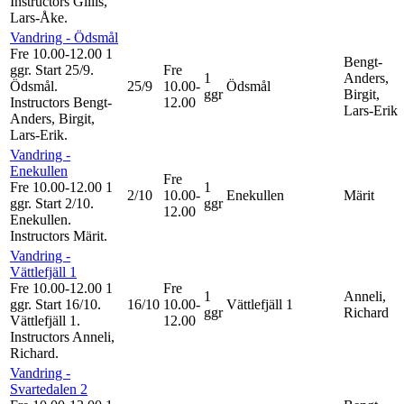
Instructors Gillis,
Lars-Åke
.
Vandring - Ödsmål
Fre 10.00-12.00
1
Bengt-
ggr
.
Start 25/9
.
Fre
1
Anders,
Ödsmål.
25/9
10.00-
Ödsmål
ggr
Birgit,
Instructors Bengt-
12.00
Lars-Erik
Anders, Birgit,
Lars-Erik
.
Vandring -
Enekullen
Fre
Fre 10.00-12.00
1
1
2/10
10.00-
Enekullen
Märit
ggr
.
Start 2/10
.
ggr
12.00
Enekullen.
Instructors Märit
.
Vandring -
Vättlefjäll 1
Fre 10.00-12.00
1
Fre
1
Anneli,
ggr
.
Start 16/10
.
16/10
10.00-
Vättlefjäll 1
ggr
Richard
Vättlefjäll 1.
12.00
Instructors Anneli,
Richard
.
Vandring -
Svartedalen 2