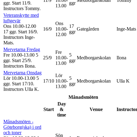
11/9
10.00-
Medborgarskolan
Tommy
ggr
.
Start 11/9
.
ggr
13.00
Instructors Tommy
.
Veteranskytte med
luftgevär
Ons
Ons 10.00-12.00
17
16/9
10.00-
Gategården
Inge-Mats
17 ggr
.
Start 16/9
.
ggr
12.00
Instructors Inge-
Mats
.
Mervetarna Fredag
Fre
Fre 10.00-13.00
5
5
25/9
10.00-
Medborgarskolan
Ilona
ggr
.
Start 25/9
.
ggr
13.00
Instructors Ilona
.
Mervetarna Onsdag
Lör
Lör 10.00-13.00
5
5
17/10
10.00-
Medborgarskolan
Ulla K
ggr
.
Start 17/10
.
ggr
13.00
Instructors Ulla K
.
Månadsmöten
Day
Start
&
Venue
Instructo
time
Månadsmöten -
Göteborg(ska) i ord
och toner
Sön