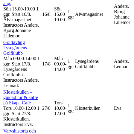
aug.
Anders,
Sön 15.00-19.00
1
Sön
1
Bjorg
ggr
.
Start 16/8
.
16/8
15.00-
Älvsmagasinet
ggr
Johanne
Älvsmagasinet.
19.00
Lillemor
Instructors Anders,
Bjorg Johanne
Lillemor
.
Golftävling
Lysegårdens
Golfklubb
Mån 09.00-14.00
1
Mån
1
Lysegårdens
Anders,
ggr
.
Start 17/8
.
17/8
09.00-
ggr
Golfklubb
Lennart
Lysegårdens
14.00
Golfklubb.
Instructors Anders,
Lennart
.
Klosterkullen –
guidad tur & kaffe
på Skapa Café
Tors
1
Tors 10.00-12.00
1
27/8
10.00-
Klosterkullen
Eva
ggr
ggr
.
Start 27/8
.
12.00
Klosterkullen.
Instructors Eva
.
Varvshistoria och