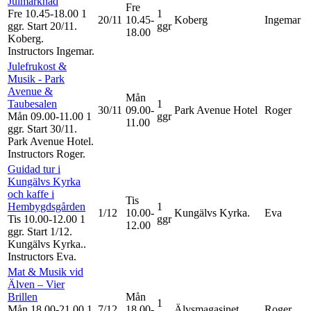
Julmarknad
Fre
Fre 10.45-18.00
1
1
20/11
10.45-
Koberg
Ingemar
ggr
.
Start 20/11
.
ggr
18.00
Koberg.
Instructors Ingemar
.
Julefrukost &
Musik - Park
Avenue &
Mån
Taubesalen
1
30/11
09.00-
Park Avenue Hotel
Roger
Mån 09.00-11.00
1
ggr
11.00
ggr
.
Start 30/11
.
Park Avenue Hotel.
Instructors Roger
.
Guidad tur i
Kungälvs Kyrka
och kaffe i
Tis
Hembygdsgården
1
1/12
10.00-
Kungälvs Kyrka.
Eva
Tis 10.00-12.00
1
ggr
12.00
ggr
.
Start 1/12
.
Kungälvs Kyrka..
Instructors Eva
.
Mat & Musik vid
Älven – Vier
Brillen
Mån
1
Mån 18.00-21.00
1
7/12
18.00-
Älvsmagasinet
Roger