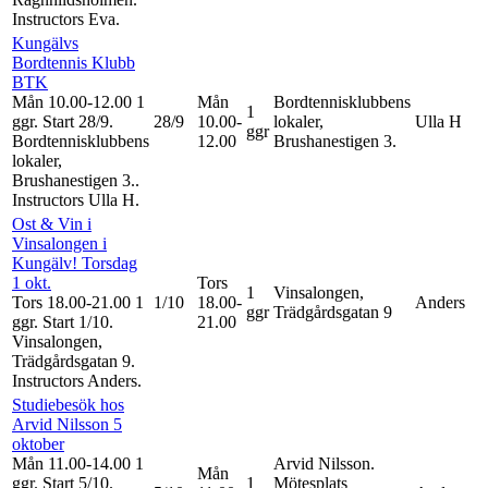
Instructors Eva
.
Kungälvs
Bordtennis Klubb
BTK
Mån 10.00-12.00
1
Mån
Bordtennisklubbens
1
ggr
.
Start 28/9
.
28/9
10.00-
lokaler,
Ulla H
ggr
Bordtennisklubbens
12.00
Brushanestigen 3.
lokaler,
Brushanestigen 3..
Instructors Ulla H
.
Ost & Vin i
Vinsalongen i
Kungälv! Torsdag
1 okt.
Tors
1
Vinsalongen,
Tors 18.00-21.00
1
1/10
18.00-
Anders
ggr
Trädgårdsgatan 9
ggr
.
Start 1/10
.
21.00
Vinsalongen,
Trädgårdsgatan 9.
Instructors Anders
.
Studiebesök hos
Arvid Nilsson 5
oktober
Mån 11.00-14.00
1
Arvid Nilsson.
Mån
ggr
.
Start 5/10
.
1
Mötesplats