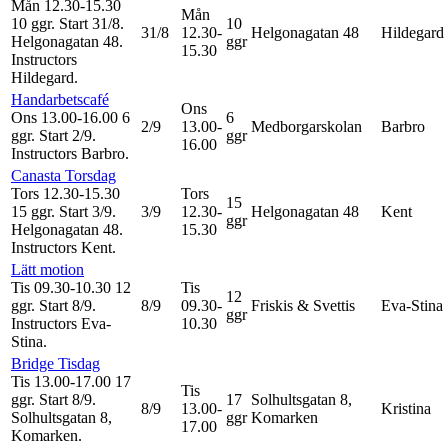
Mån 12.30-15.30
Mån
10 ggr
.
Start 31/8
.
10
31/8
12.30-
Helgonagatan 48
Hildegard
Helgonagatan 48.
ggr
15.30
Instructors
Hildegard
.
Handarbetscafé
Ons
Ons 13.00-16.00
6
6
2/9
13.00-
Medborgarskolan
Barbro
ggr
.
Start 2/9
.
ggr
16.00
Instructors Barbro
.
Canasta Torsdag
Tors 12.30-15.30
Tors
15
15 ggr
.
Start 3/9
.
3/9
12.30-
Helgonagatan 48
Kent
ggr
Helgonagatan 48.
15.30
Instructors Kent
.
Lätt motion
Tis 09.30-10.30
12
Tis
12
ggr
.
Start 8/9
.
8/9
09.30-
Friskis & Svettis
Eva-Stina
ggr
Instructors Eva-
10.30
Stina
.
Bridge Tisdag
Tis 13.00-17.00
17
Tis
ggr
.
Start 8/9
.
17
Solhultsgatan 8,
8/9
13.00-
Kristina
Solhultsgatan 8,
ggr
Komarken
17.00
Komarken.