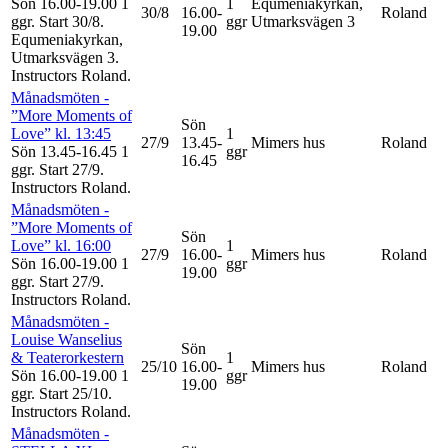
Sön 16.00-19.00
1
1
Equmeniakyrkan,
30/8
16.00-
Roland
ggr
.
Start 30/8
.
ggr
Utmarksvägen 3
19.00
Equmeniakyrkan,
Utmarksvägen 3.
Instructors Roland
.
Månadsmöten -
”More Moments of
Sön
Love” kl. 13:45
1
27/9
13.45-
Mimers hus
Roland
Sön 13.45-16.45
1
ggr
16.45
ggr
.
Start 27/9
.
Instructors Roland
.
Månadsmöten -
”More Moments of
Sön
Love” kl. 16:00
1
27/9
16.00-
Mimers hus
Roland
Sön 16.00-19.00
1
ggr
19.00
ggr
.
Start 27/9
.
Instructors Roland
.
Månadsmöten -
Louise Wanselius
Sön
& Teaterorkestern
1
25/10
16.00-
Mimers hus
Roland
Sön 16.00-19.00
1
ggr
19.00
ggr
.
Start 25/10
.
Instructors Roland
.
Månadsmöten -