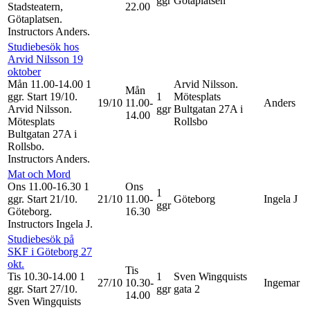
ggr
Götaplatsen
Stadsteatern,
22.00
Götaplatsen.
Instructors Anders
.
Studiebesök hos
Arvid Nilsson 19
oktober
Mån 11.00-14.00
1
Arvid Nilsson.
Mån
ggr
.
Start 19/10
.
1
Mötesplats
19/10
11.00-
Anders
Arvid Nilsson.
ggr
Bultgatan 27A i
14.00
Mötesplats
Rollsbo
Bultgatan 27A i
Rollsbo.
Instructors Anders
.
Mat och Mord
Ons 11.00-16.30
1
Ons
1
ggr
.
Start 21/10
.
21/10
11.00-
Göteborg
Ingela J
ggr
Göteborg.
16.30
Instructors Ingela J
.
Studiebesök på
SKF i Göteborg 27
okt.
Tis
Tis 10.30-14.00
1
1
Sven Wingquists
27/10
10.30-
Ingemar
ggr
.
Start 27/10
.
ggr
gata 2
14.00
Sven Wingquists