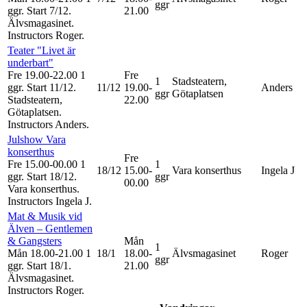
ggr
ggr
.
Start 7/12
.
21.00
Älvsmagasinet.
Instructors Roger
.
Teater "Livet är
underbart"
Fre 19.00-22.00
1
Fre
1
Stadsteatern,
ggr
.
Start 11/12
.
11/12
19.00-
Anders
ggr
Götaplatsen
Stadsteatern,
22.00
Götaplatsen.
Instructors Anders
.
Julshow Vara
konserthus
Fre
Fre 15.00-00.00
1
1
18/12
15.00-
Vara konserthus
Ingela J
ggr
.
Start 18/12
.
ggr
00.00
Vara konserthus.
Instructors Ingela J
.
Mat & Musik vid
Älven – Gentlemen
& Gangsters
Mån
1
Mån 18.00-21.00
1
18/1
18.00-
Älvsmagasinet
Roger
ggr
ggr
.
Start 18/1
.
21.00
Älvsmagasinet.
Instructors Roger
.