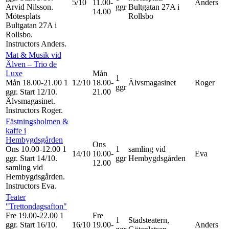
5/10
11.00-
Anders
Arvid Nilsson.
ggr
Bultgatan 27A i
14.00
Mötesplats
Rollsbo
Bultgatan 27A i
Rollsbo.
Instructors Anders
.
Mat & Musik vid
Älven – Trio de
Luxe
Mån
1
Mån 18.00-21.00
1
12/10
18.00-
Älvsmagasinet
Roger
ggr
ggr
.
Start 12/10
.
21.00
Älvsmagasinet.
Instructors Roger
.
Fästningsholmen &
kaffe i
Hembygdsgården
Ons
Ons 10.00-12.00
1
1
samling vid
14/10
10.00-
Eva
ggr
.
Start 14/10
.
ggr
Hembygdsgården
12.00
samling vid
Hembygdsgården.
Instructors Eva
.
Teater
"Trettondagsafton"
Fre 19.00-22.00
1
Fre
1
Stadsteatern,
ggr
.
Start 16/10
.
16/10
19.00-
Anders