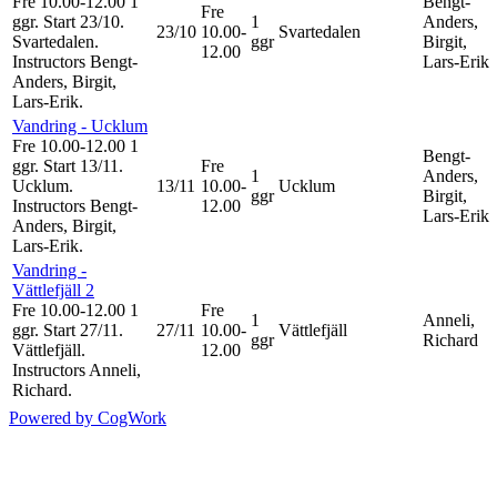
Fre 10.00-12.00
1
Bengt-
Fre
ggr
.
Start 23/10
.
1
Anders,
23/10
10.00-
Svartedalen
Svartedalen.
ggr
Birgit,
12.00
Instructors Bengt-
Lars-Erik
Anders, Birgit,
Lars-Erik
.
Vandring - Ucklum
Fre 10.00-12.00
1
Bengt-
ggr
.
Start 13/11
.
Fre
1
Anders,
Ucklum.
13/11
10.00-
Ucklum
ggr
Birgit,
Instructors Bengt-
12.00
Lars-Erik
Anders, Birgit,
Lars-Erik
.
Vandring -
Vättlefjäll 2
Fre 10.00-12.00
1
Fre
1
Anneli,
ggr
.
Start 27/11
.
27/11
10.00-
Vättlefjäll
ggr
Richard
Vättlefjäll.
12.00
Instructors Anneli,
Richard
.
Powered by CogWork