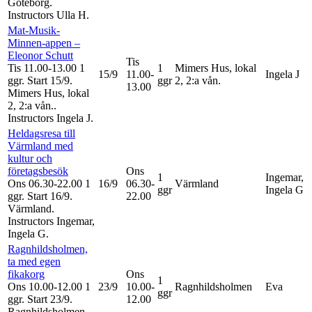
Göteborg.
Instructors Ulla H
.
Mat-Musik-
Minnen-appen –
Eleonor Schutt
Tis
Tis 11.00-13.00
1
1
Mimers Hus, lokal
15/9
11.00-
Ingela J
ggr
.
Start 15/9
.
ggr
2, 2:a vån.
13.00
Mimers Hus, lokal
2, 2:a vån..
Instructors Ingela J
.
Heldagsresa till
Värmland med
kultur och
företagsbesök
Ons
1
Ingemar,
Ons 06.30-22.00
1
16/9
06.30-
Värmland
ggr
Ingela G
ggr
.
Start 16/9
.
22.00
Värmland.
Instructors Ingemar,
Ingela G
.
Ragnhildsholmen,
ta med egen
fikakorg
Ons
1
Ons 10.00-12.00
1
23/9
10.00-
Ragnhildsholmen
Eva
ggr
ggr
.
Start 23/9
.
12.00
Ragnhildsholmen.