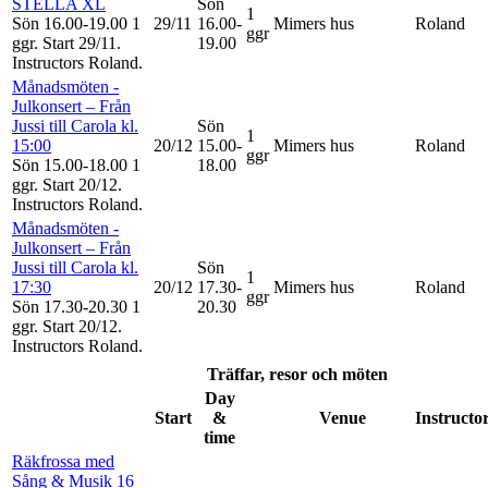
STELLA XL
Sön
1
Sön 16.00-19.00
1
29/11
16.00-
Mimers hus
Roland
ggr
ggr
.
Start 29/11
.
19.00
Instructors Roland
.
Månadsmöten -
Julkonsert – Från
Jussi till Carola kl.
Sön
1
15:00
20/12
15.00-
Mimers hus
Roland
ggr
Sön 15.00-18.00
1
18.00
ggr
.
Start 20/12
.
Instructors Roland
.
Månadsmöten -
Julkonsert – Från
Jussi till Carola kl.
Sön
1
17:30
20/12
17.30-
Mimers hus
Roland
ggr
Sön 17.30-20.30
1
20.30
ggr
.
Start 20/12
.
Instructors Roland
.
Träffar, resor och möten
Day
Start
&
Venue
Instructo
time
Räkfrossa med
Sång & Musik 16