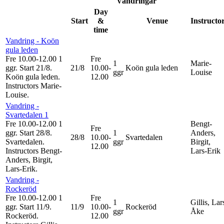
Vandringar
Day
Start
&
Venue
Instructo
time
Vandring - Koön
gula leden
Fre 10.00-12.00
1
Fre
1
Marie-
ggr
.
Start 21/8
.
21/8
10.00-
Koön gula leden
ggr
Louise
Koön gula leden.
12.00
Instructors Marie-
Louise
.
Vandring -
Svartedalen 1
Fre 10.00-12.00
1
Bengt-
Fre
ggr
.
Start 28/8
.
1
Anders,
28/8
10.00-
Svartedalen
Svartedalen.
ggr
Birgit,
12.00
Instructors Bengt-
Lars-Erik
Anders, Birgit,
Lars-Erik
.
Vandring -
Rockeröd
Fre 10.00-12.00
1
Fre
1
Gillis, Lar
ggr
.
Start 11/9
.
11/9
10.00-
Rockeröd
ggr
Åke
Rockeröd.
12.00