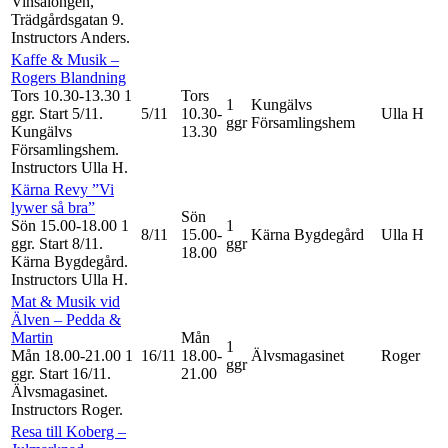
Vinsalongen,
Trädgårdsgatan 9.
Instructors Anders
.
Kaffe & Musik –
Rogers Blandning
Tors 10.30-13.30
1
Tors
1
Kungälvs
ggr
.
Start 5/11
.
5/11
10.30-
Ulla H
ggr
Församlingshem
Kungälvs
13.30
Församlingshem.
Instructors Ulla H
.
Kärna Revy ”Vi
lywer så bra”
Sön
Sön 15.00-18.00
1
1
8/11
15.00-
Kärna Bygdegård
Ulla H
ggr
.
Start 8/11
.
ggr
18.00
Kärna Bygdegård.
Instructors Ulla H
.
Mat & Musik vid
Älven – Pedda &
Martin
Mån
1
Mån 18.00-21.00
1
16/11
18.00-
Älvsmagasinet
Roger
ggr
ggr
.
Start 16/11
.
21.00
Älvsmagasinet.
Instructors Roger
.
Resa till Koberg –