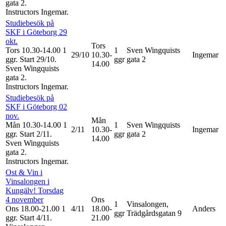
gata 2.
Instructors Ingemar
.
Studiebesök på
SKF i Göteborg 29
okt.
Tors
Tors 10.30-14.00
1
1
Sven Wingquists
29/10
10.30-
Ingemar
ggr
.
Start 29/10
.
ggr
gata 2
14.00
Sven Wingquists
gata 2.
Instructors Ingemar
.
Studiebesök på
SKF i Göteborg 02
nov.
Mån
Mån 10.30-14.00
1
1
Sven Wingquists
2/11
10.30-
Ingemar
ggr
.
Start 2/11
.
ggr
gata 2
14.00
Sven Wingquists
gata 2.
Instructors Ingemar
.
Ost & Vin i
Vinsalongen i
Kungälv! Torsdag
4 november
Ons
1
Vinsalongen,
Ons 18.00-21.00
1
4/11
18.00-
Anders
ggr
Trädgårdsgatan 9
ggr
.
Start 4/11
.
21.00