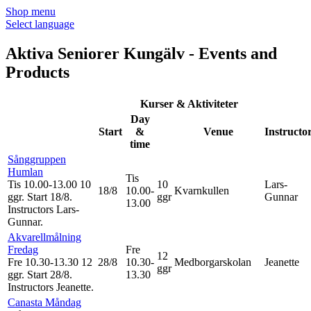
Shop menu
Select language
Aktiva Seniorer Kungälv - Events and
Products
Kurser & Aktiviteter
Day
Start
&
Venue
Instructo
time
Sånggruppen
Humlan
Tis
Tis 10.00-13.00
10
10
Lars-
18/8
10.00-
Kvarnkullen
ggr
.
Start 18/8
.
ggr
Gunnar
13.00
Instructors Lars-
Gunnar
.
Akvarellmålning
Fredag
Fre
12
Fre 10.30-13.30
12
28/8
10.30-
Medborgarskolan
Jeanette
ggr
ggr
.
Start 28/8
.
13.30
Instructors Jeanette
.
Canasta Måndag