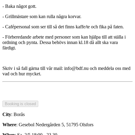
- Baka något gott.
- Grillmästare som kan rulla några korvar.
- Cafépersonal som ser till så det finns kaffe/te och fika på faten.
- Förberedande arbete med personer som kan hjälpa till att ställa i
ordning och pynta. Dessa behövs innan kl.18 då allt ska vara
färdigt.
Skriv i så fall gärna till vår mail: info@bdf.nu och meddela oss med
vad och hur mycket.
City
: Borås
Where
: Gesebol Nedergården 5, 51795 Olsfors
When
: Sa. 2/5 18:00 - 23.30