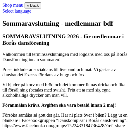
Shop menu
« Back
Select language
Sommaravslutning - medlemmar bdf
SOMMARAVSLUTNING 2026 - för medlemmar i
Borås dansförening
Välkommen till terminsavslutningen med logdans med oss på Borås
Dansförening innan sommaren!
Priset inkluderar socialdans till liveband och mat. Vi gästas av
dansbandet Excess för dans av bugg och fox.
Vi bjuder på korv med bröd och det kommer finnas dricka och fika
till försäljning (betalas med swish). Fritt att ta med sig egna
alkoholhaltiga drycker om man vill.
Föranmälan krävs. Avgiften ska vara betald innan 2 maj!
Försöka samåka så gott det går. Har ni plats över i bilen? Lägg ut en
blänkare i Facebookgruppen "Danskompisar i Borås dansförening":
https://www.facebook.com/groups/1522433184736428/?ref=share