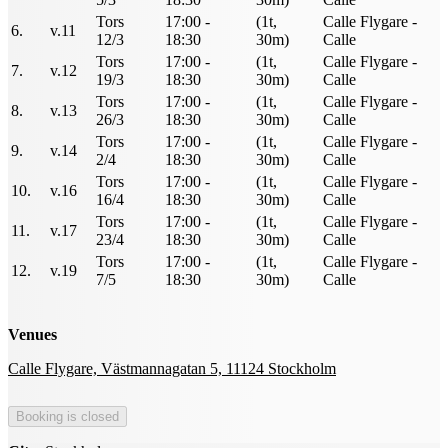
Tors
17:00 -
(1t,
Calle Flygare -
6.
v.11
12/3
18:30
30m)
Calle
Tors
17:00 -
(1t,
Calle Flygare -
7.
v.12
19/3
18:30
30m)
Calle
Tors
17:00 -
(1t,
Calle Flygare -
8.
v.13
26/3
18:30
30m)
Calle
Tors
17:00 -
(1t,
Calle Flygare -
9.
v.14
2/4
18:30
30m)
Calle
Tors
17:00 -
(1t,
Calle Flygare -
10.
v.16
16/4
18:30
30m)
Calle
Tors
17:00 -
(1t,
Calle Flygare -
11.
v.17
23/4
18:30
30m)
Calle
Tors
17:00 -
(1t,
Calle Flygare -
12.
v.19
7/5
18:30
30m)
Calle
Venues
Calle Flygare, Västmannagatan 5, 11124 Stockholm