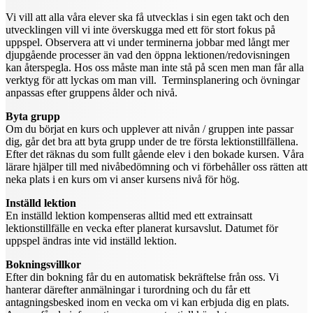
Vi vill att alla våra elever ska få utvecklas i sin egen takt och den
utvecklingen vill vi inte överskugga med ett för stort fokus på
uppspel. Observera att vi under terminerna jobbar med långt mer
djupgående processer än vad den öppna lektionen/redovisningen
kan återspegla. Hos oss måste man inte stå på scen men man får alla
verktyg för att lyckas om man vill. Terminsplanering och övningar
anpassas efter gruppens ålder och nivå.
Byta grupp
Om du börjat en kurs och upplever att nivån / gruppen inte passar
dig, går det bra att byta grupp under de tre första lektionstillfällena.
Efter det räknas du som fullt gående elev i den bokade kursen. Våra
lärare hjälper till med nivåbedömning och vi förbehåller oss rätten att
neka plats i en kurs om vi anser kursens nivå för hög.
Inställd lektion
En inställd lektion kompenseras alltid med ett extrainsatt
lektionstillfälle en vecka efter planerat kursavslut. Datumet för
uppspel ändras inte vid inställd lektion.
Bokningsvillkor
Efter din bokning får du en automatisk bekräftelse från oss. Vi
hanterar därefter anmälningar i turordning och du får ett
antagningsbesked inom en vecka om vi kan erbjuda dig en plats.