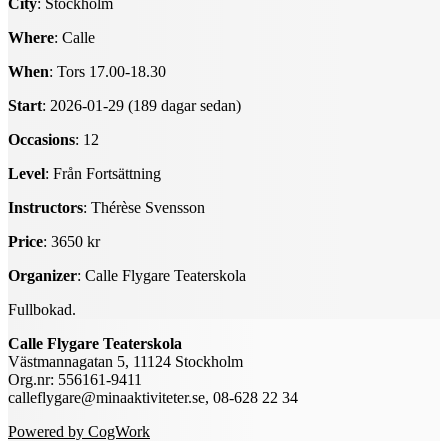
City
: Stockholm
Where
: Calle
When
: Tors 17.00-18.30
Start
: 2026-01-29 (189 dagar sedan)
Occasions
: 12
Level
: Från Fortsättning
Instructors
: Thérèse Svensson
Price
: 3650 kr
Organizer
: Calle Flygare Teaterskola
Fullbokad.
Calle Flygare Teaterskola
Västmannagatan 5, 11124 Stockholm
Org.nr: 556161-9411
calleflygare@minaaktiviteter.se, 08-628 22 34
Powered by CogWork