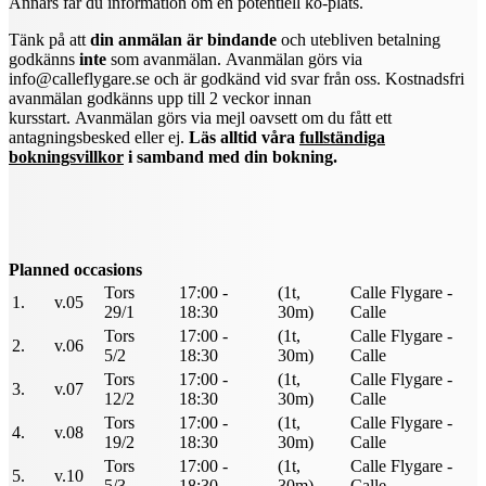
Annars får du information om en potentiell kö-plats.
Tänk på att
din anmälan är bindande
och utebliven betalning
godkänns
inte
som avanmälan.
Avanmälan görs via
info@calleflygare.se och är godkänd vid svar från oss. Kostnadsfri
avanmälan godkänns upp till 2 veckor innan
kursstart. Avanmälan görs via mejl oavsett om du fått ett
antagningsbesked eller ej.
Läs alltid våra
fullständiga
bokningsvillkor
i samband med din bokning.
Planned occasions
Tors
17:00 -
(1t,
Calle Flygare -
1.
v.05
29/1
18:30
30m)
Calle
Tors
17:00 -
(1t,
Calle Flygare -
2.
v.06
5/2
18:30
30m)
Calle
Tors
17:00 -
(1t,
Calle Flygare -
3.
v.07
12/2
18:30
30m)
Calle
Tors
17:00 -
(1t,
Calle Flygare -
4.
v.08
19/2
18:30
30m)
Calle
Tors
17:00 -
(1t,
Calle Flygare -
5.
v.10
5/3
18:30
30m)
Calle