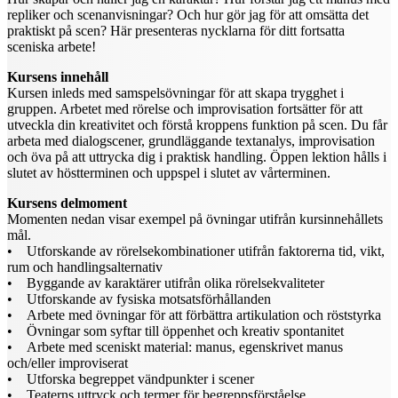
repliker och scenanvisningar? Och hur gör jag för att omsätta det
praktiskt på scen? Här presenteras nycklarna för ditt fortsatta
sceniska arbete!
Kursens innehåll
Kursen inleds med samspelsövningar för att skapa trygghet i
gruppen. Arbetet med rörelse och improvisation fortsätter för att
utveckla din kreativitet och förstå kroppens funktion på scen. Du får
arbeta med dialogscener, grundläggande textanalys, improvisation
och öva på att uttrycka dig i praktisk handling. Öppen lektion hålls i
slutet av höstterminen och uppspel i slutet av vårterminen.
Kursens delmoment
Momenten nedan visar exempel på övningar utifrån kursinnehållets
mål.
• Utforskande av rörelsekombinationer utifrån faktorerna tid, vikt,
rum och handlingsalternativ
• Byggande av karaktärer utifrån olika rörelsekvaliteter
• Utforskande av fysiska motsatsförhållanden
• Arbete med övningar för att förbättra artikulation och röststyrka
• Övningar som syftar till öppenhet och kreativ spontanitet
• Arbete med sceniskt material: manus, egenskrivet manus
och/eller improviserat
• Utforska begreppet vändpunkter i scener
• Teaterns uttryck och termer för begreppsförståelse