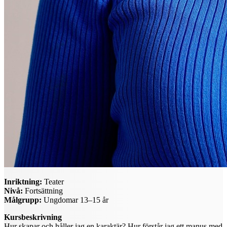
Inriktning:
Teater
Nivå:
Fortsättning
Målgrupp:
Ungdomar 13–15 år
Kursbeskrivning
Hur skapar och håller jag en karaktär? Hur förstår jag ett manus med