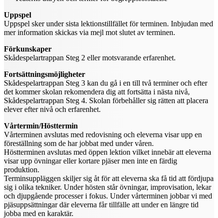
Uppspel
Uppspel sker under sista lektionstillfället för terminen. Inbjudan med
mer information skickas via mejl mot slutet av terminen.
Förkunskaper
Skådespelartrappan Steg 2 eller motsvarande erfarenhet.
Fortsättningsmöjligheter
Skådespelartrappan Steg 3 kan du gå i en till två terminer och efter
det kommer skolan rekomendera dig att fortsätta i nästa nivå,
Skådespelartrappan Steg 4. Skolan förbehåller sig rätten att placera
elever efter nivå och erfarenhet.
Vårtermin/Hösttermin
Vårterminen avslutas med redovisning och eleverna visar upp en
föreställning som de har jobbat med under våren.
Höstterminen avslutas med öppen lektion vilket innebär att eleverna
visar upp övningar eller kortare pjäser men inte en färdig
produktion.
Terminsuppläggen skiljer sig åt för att eleverna ska få tid att fördjupa
sig i olika tekniker. Under hösten står övningar, improvisation, lekar
och djupgående processer i fokus. Under vårterminen jobbar vi med
pjäsuppsättningar där eleverna får tillfälle att under en längre tid
jobba med en karaktär.