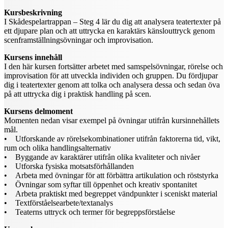
Kursbeskrivning
I Skådespelartrappan – Steg 4 lär du dig att analysera teatertexter på
ett djupare plan och att uttrycka en karaktärs känslouttryck genom
scenframställningsövningar och improvisation.
Kursens innehåll
I den här kursen fortsätter arbetet med samspelsövningar, rörelse och
improvisation för att utveckla individen och gruppen. Du fördjupar
dig i teatertexter genom att tolka och analysera dessa och sedan öva
på att uttrycka dig i praktisk handling på scen.
Kursens delmoment
Momenten nedan visar exempel på övningar utifrån kursinnehållets
mål.
• Utforskande av rörelsekombinationer utifrån faktorerna tid, vikt,
rum och olika handlingsalternativ
• Byggande av karaktärer utifrån olika kvaliteter och nivåer
• Utforska fysiska motsatsförhållanden
• Arbeta med övningar för att förbättra artikulation och röststyrka
• Övningar som syftar till öppenhet och kreativ spontanitet
• Arbeta praktiskt med begreppet vändpunkter i sceniskt material
• Textförståelsearbete/textanalys
• Teaterns uttryck och termer för begreppsförståelse