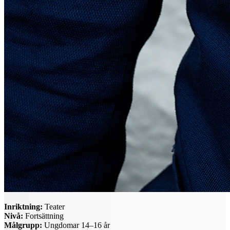
Inriktning:
Teater
Nivå:
Fortsättning
Målgrupp:
Ungdomar 14–16 år