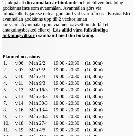
Tänk på att
din anmälan är bindande
och utebliven betalning
godkänns
inte
som avanmälan.
Avanmälan görs via
info@calleflygare.se och är godkänd vid svar från oss. Kostnadsfri
avanmälan godkänns upp till 2 veckor innan
kursstart. Avanmälan görs via mejl oavsett om du fått ett
antagningsbesked eller ej.
Läs alltid våra
fullständiga
bokningsvillkor
i samband med din bokning.
Planned occasions
1.
v.06
Mån 2/2
19:00 - 20:30
(1t, 30m)
2.
v.07
Mån 9/2
19:00 - 20:30
(1t, 30m)
3.
v.10
Mån 2/3
19:00 - 20:30
(1t, 30m)
4.
v.11
Mån 9/3
19:00 - 20:30
(1t, 30m)
5.
v.12
Mån 16/3
19:00 - 20:30
(1t, 30m)
6.
v.13
Mån 23/3
19:00 - 20:30
(1t, 30m)
7.
v.14
Mån 30/3
19:00 - 20:30
(1t, 30m)
8.
v.16
Mån 13/4
19:00 - 20:30
(1t, 30m)
9.
v.17
Mån 20/4
19:00 - 20:30
(1t, 30m)
10.
v.18
Mån 27/4
19:00 - 20:30
(1t, 30m)
11.
v.19
Mån 4/5
19:00 - 20:30
(1t, 30m)