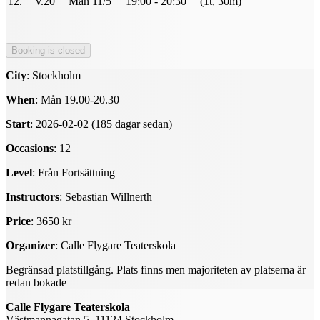
12.
v.20
Mån 11/5
19:00 - 20:30
(1t, 30m)
City
: Stockholm
When
: Mån 19.00-20.30
Start
: 2026-02-02 (185 dagar sedan)
Occasions
: 12
Level
: Från Fortsättning
Instructors
: Sebastian Willnerth
Price
: 3650 kr
Organizer
: Calle Flygare Teaterskola
Begränsad platstillgång. Plats finns men majoriteten av platserna är
redan bokade
Calle Flygare Teaterskola
Västmannagatan 5, 11124 Stockholm