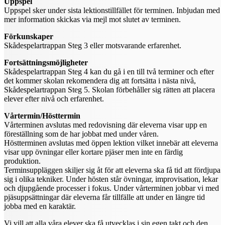
Uppspel
Uppspel sker under sista lektionstillfället för terminen. Inbjudan med
mer information skickas via mejl mot slutet av terminen.
Förkunskaper
Skådespelartrappan Steg 3 eller motsvarande erfarenhet.
Fortsättningsmöjligheter
Skådespelartrappan Steg 4 kan du gå i en till två terminer och efter
det kommer skolan rekomendera dig att fortsätta i nästa nivå,
Skådespelartrappan Steg 5. Skolan förbehåller sig rätten att placera
elever efter nivå och erfarenhet.
Vårtermin/Hösttermin
Vårterminen avslutas med redovisning där eleverna visar upp en
föreställning som de har jobbat med under våren.
Höstterminen avslutas med öppen lektion vilket innebär att eleverna
visar upp övningar eller kortare pjäser men inte en färdig
produktion.
Terminsuppläggen skiljer sig åt för att eleverna ska få tid att fördjupa
sig i olika tekniker. Under hösten står övningar, improvisation, lekar
och djupgående processer i fokus. Under vårterminen jobbar vi med
pjäsuppsättningar där eleverna får tillfälle att under en längre tid
jobba med en karaktär.
Vi vill att alla våra elever ska få utvecklas i sin egen takt och den