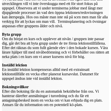
utvecklingen vill vi inte överskugga med ett för stort fokus på
uppspel. Observera att vi under terminerna jobbar med långt mer
djupgående processer än vad den öppna lektionen/redovisningen
kan återspegla. Hos oss måste man inte stå på scen men man får alla
verktyg för att lyckas om man vill. Terminsplanering och övningar
anpassas efter gruppens ålder och nivå.
Byta grupp
Om du börjat en kurs och upplever att nivån / gruppen inte passar
dig, går det bra att byta grupp under de tre första lektionstillfällena.
Efter det räknas du som fullt gående elev i den bokade kursen. Våra
lärare hjälper till med nivåbedömning och vi förbehåller oss rätten att
neka plats i en kurs om vi anser kursens nivå för hög.
Inställd lektion
En inställd lektion kompenseras alltid med ett extrainsatt
lektionstillfälle en vecka efter planerat kursavslut. Datumet för
uppspel ändras inte vid inställd lektion.
Bokningsvillkor
Efter din bokning får du en automatisk bekräftelse från oss. Vi
hanterar därefter anmälningar i turordning och du får ett
antagningsbesked inom en vecka om vi kan erbjuda dig en plats.
Annars får du information om en potentiell kö-plats.