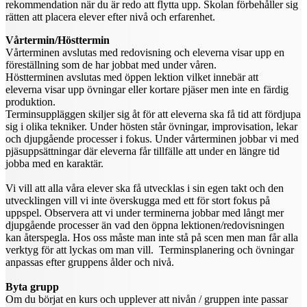
rekommendation när du är redo att flytta upp. Skolan förbehåller sig
rätten att placera elever efter nivå och erfarenhet.
Vårtermin/Hösttermin
Vårterminen avslutas med redovisning och eleverna visar upp en
föreställning som de har jobbat med under våren.
Höstterminen avslutas med öppen lektion vilket innebär att
eleverna visar upp övningar eller kortare pjäser men inte en färdig
produktion.
Terminsuppläggen skiljer sig åt för att eleverna ska få tid att fördjupa
sig i olika tekniker. Under hösten står övningar, improvisation, lekar
och djupgående processer i fokus. Under vårterminen jobbar vi med
pjäsuppsättningar där eleverna får tillfälle att under en längre tid
jobba med en karaktär.
Vi vill att alla våra elever ska få utvecklas i sin egen takt och den
utvecklingen vill vi inte överskugga med ett för stort fokus på
uppspel. Observera att vi under terminerna jobbar med långt mer
djupgående processer än vad den öppna lektionen/redovisningen
kan återspegla. Hos oss måste man inte stå på scen men man får alla
verktyg för att lyckas om man vill. Terminsplanering och övningar
anpassas efter gruppens ålder och nivå.
Byta grupp
Om du börjat en kurs och upplever att nivån / gruppen inte passar