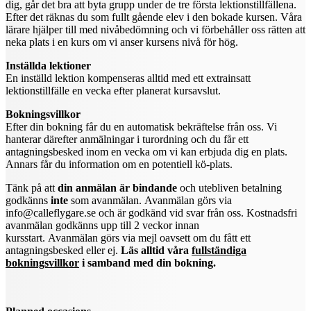
dig, går det bra att byta grupp under de tre första lektionstillfällena.
Efter det räknas du som fullt gående elev i den bokade kursen. Våra
lärare hjälper till med nivåbedömning och vi förbehåller oss rätten att
neka plats i en kurs om vi anser kursens nivå för hög.
Inställda lektioner
En inställd lektion kompenseras alltid med ett extrainsatt
lektionstillfälle en vecka efter planerat kursavslut.
Bokningsvillkor
Efter din bokning får du en automatisk bekräftelse från oss. Vi
hanterar därefter anmälningar i turordning och du får ett
antagningsbesked inom en vecka om vi kan erbjuda dig en plats.
Annars får du information om en potentiell kö-plats.
Tänk på att
din anmälan är bindande
och utebliven betalning
godkänns
inte
som avanmälan.
Avanmälan görs via
info@calleflygare.se och är godkänd vid svar från oss. Kostnadsfri
avanmälan godkänns upp till 2 veckor innan
kursstart. Avanmälan görs via mejl oavsett om du fått ett
antagningsbesked eller ej.
Läs alltid våra
fullständiga
bokningsvillkor
i samband med din bokning.