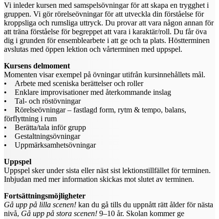
Vi inleder kursen med samspelsövningar för att skapa en trygghet i
gruppen. Vi gör rörelseövningar för att utveckla din förståelse för
kroppsliga och rumsliga uttryck. Du provar att vara någon annan för
att träna förståelse för begreppet att vara i karaktär/roll. Du får öva
dig i grunden för ensemblearbete i att ge och ta plats. Höstterminen
avslutas med öppen lektion och vårterminen med uppspel.
Kursens delmoment
Momenten visar exempel på övningar utifrån kursinnehållets mål.
• Arbete med sceniska berättelser och roller
• Enklare improvisationer med återkommande inslag
• Tal- och röstövningar
• Rörelseövningar – fastlagd form, rytm & tempo, balans,
förflyttning i rum
• Berätta/tala inför grupp
• Gestaltningsövningar
• Uppmärksamhetsövningar
Uppspel
Uppspel sker under sista eller näst sist lektionstillfället för terminen.
Inbjudan med mer information skickas mot slutet av terminen.
Fortsättningsmöjligheter
Gå upp på lilla scenen!
kan du gå tills du uppnått rätt ålder för nästa
nivå,
Gå upp på stora scenen!
9–10 år. Skolan kommer ge