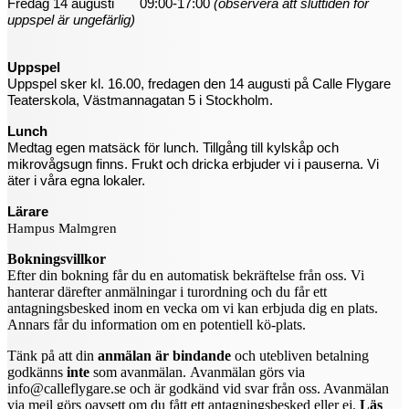
Fredag 14 augusti 09:00-17:00
(observera att sluttiden för
uppspel är ungefärlig)
Uppspel
Uppspel sker kl. 16.00, fredagen den 14 augusti på Calle Flygare
Teaterskola, Västmannagatan 5 i Stockholm.
Lunch
Medtag egen matsäck för lunch. Tillgång till kylskåp och
mikrovågsugn finns. Frukt och dricka erbjuder vi i pauserna. Vi
äter i våra egna lokaler.
Lärare
Hampus Malmgren
Bokningsvillkor
Efter din bokning får du en automatisk bekräftelse från oss. Vi
hanterar därefter anmälningar i turordning och du får ett
antagningsbesked inom en vecka om vi kan erbjuda dig en plats.
Annars får du information om en potentiell kö-plats.
Tänk på att din
anmälan är bindande
och utebliven betalning
godkänns
inte
som avanmälan.
Avanmälan görs via
info@calleflygare.se och är godkänd vid svar från oss. Avanmälan
via mejl görs oavsett om du fått ett antagningsbesked eller ej.
Läs