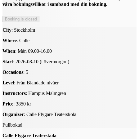
våra bokningsvillkor i samband med din bokning.
City
: Stockholm
Where
: Calle
When
: Mån 09.00-16.00
Start
: 2026-08-10 (i övermorgon)
Occasions
: 5
Level
: Från Blandade nivåer
Instructors
: Hampus Malmgren
Price
: 3850 kr
Organizer
: Calle Flygare Teaterskola
Fullbokad.
Calle Flygare Teaterskola