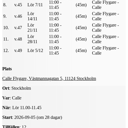
11:00 -
Calle Flygare -
8.
v.45
Lör 7/11
(45m)
11:45
Calle
Lör
11:00 -
Calle Flygare -
9.
v.46
(45m)
14/11
11:45
Calle
Lör
11:00 -
Calle Flygare -
10.
v.47
(45m)
21/11
11:45
Calle
Lör
11:00 -
Calle Flygare -
11.
v.48
(45m)
28/11
11:45
Calle
11:00 -
Calle Flygare -
12.
v.49
Lör 5/12
(45m)
11:45
Calle
Plats
Calle Flygare, Västmannagatan 5, 11124 Stockholm
Ort
: Stockholm
Var
: Calle
När
: Lör 11.00-11.45
Start
: 2026-09-05 (om 28 dagar)
Tillfällen
: 12