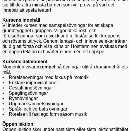
sig till de allra minsta barnen som vill prova på vad det
innebär att spela teater!
Kursens innehåll
Vi inleder kursen med samspelsövningar för att skapa
grundtrygghet i gruppen. Vi gör olika röst- och
rörelseövningar som utvecklar din förståelse för kroppens
och röstens uttryck. Genom fantasi- och inlevelselekar tränar
du dig att förstå och visa känslor. Höstterminen avslutas med
en öppen lektion och vårterminen med ett uppspel.
Kursens delmoment
Momenten visar
exempel
på övningar utifrån kursinnehållets
mål.
• Rörelseövningar med fokus på motorik
• Enklare improvisationer
• Gestaltningsövningar
• Speglingsövningar
• Rytmövningar
• Uppmärksamhetsövningar
• Språk- och verbala övningar
• Rörelse till fastlagd form såsom musik
Öppen lektion
Öppen lektion sker under näst sista eller sista lektionstillfället