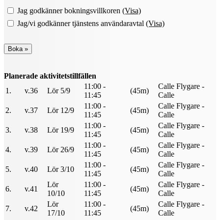
Jag godkänner bokningsvillkoren
(Visa)
Jag/vi godkänner tjänstens användaravtal
(Visa)
Planerade aktivitetstillfällen
11:00 -
Calle Flygare -
1.
v.36
Lör 5/9
(45m)
11:45
Calle
11:00 -
Calle Flygare -
2.
v.37
Lör 12/9
(45m)
11:45
Calle
11:00 -
Calle Flygare -
3.
v.38
Lör 19/9
(45m)
11:45
Calle
11:00 -
Calle Flygare -
4.
v.39
Lör 26/9
(45m)
11:45
Calle
11:00 -
Calle Flygare -
5.
v.40
Lör 3/10
(45m)
11:45
Calle
Lör
11:00 -
Calle Flygare -
6.
v.41
(45m)
10/10
11:45
Calle
Lör
11:00 -
Calle Flygare -
7.
v.42
(45m)
17/10
11:45
Calle