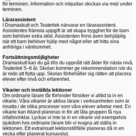
för terminen. Information och inbjudan skickas via mejl under
terminen.
Lärarassistent
I Dramaskutt och Teaterlek närvarar en lärarassistent.
Assistentes främsta uppgift är att skapa trygghet för de barn
som behöver extra stöd. Assistenten finns även behjälplig
när ett barn behöver hjälp med något eller att hitta sina
anhöriga i väntrummet.
Fortsättningsmöjligheter
Dramaskutt
kan du gå tills du uppnått rätt ålder för nästa nivå,
Teaterlek
5–6 år. Skolan kommer ge rekommendation när du
är redo att flytta upp. Skolan förbehåller sig rätten att placera
elever efter nivå och erfarenhet.
Vikarier och inställda lektioner
Om ordinarie lärare får förhinder försöker vi alltid ta in en
vikarie. Våra vikarier är aktiva lärare i verksamheten som är
insatta i de olika processer som våra elever arbetar med. En
vikarie kan ibland planeras in för att låta gruppen få nya
infallsvinklar. Lyckas vi inte ta in en vikarie vid exempelvis
sjukdom hos ordinarie lärare blir vi tvugna att ställa in
lektionen. Ett extrainsatt lektionstillfälle planeras då in en
vecka efter planerat kursavslut.