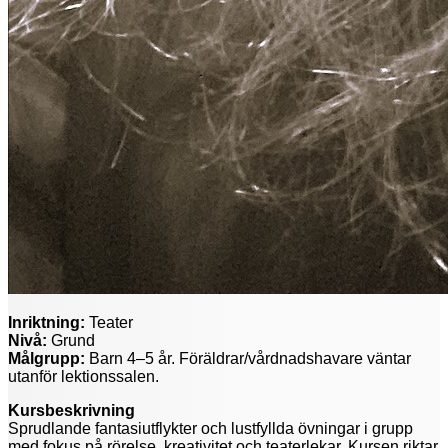
Inriktning:
Teater
Nivå:
Grund
Målgrupp:
Barn 4–5 år. Föräldrar/vårdnadshavare väntar
utanför lektionssalen.
Kursbeskrivning
Sprudlande fantasiutflykter och lustfyllda övningar i grupp
med fokus på rörelse, kreativitet och teaterlekar. Kursen riktar