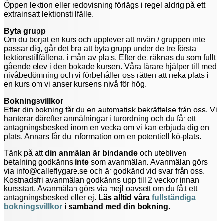
Öppen lektion eller redovisning förlägs i regel aldrig på ett
extrainsatt lektionstillfälle.
Byta grupp
Om du börjat en kurs och upplever att nivån / gruppen inte
passar dig, går det bra att byta grupp under de tre första
lektionstillfällena, i mån av plats. Efter det räknas du som fullt
gående elev i den bokade kursen. Våra lärare hjälper till med
nivåbedömning och vi förbehåller oss rätten att neka plats i
en kurs om vi anser kursens nivå för hög.
Bokningsvillkor
Efter din bokning får du en automatisk bekräftelse från oss. Vi
hanterar därefter anmälningar i turordning och du får ett
antagningsbesked inom en vecka om vi kan erbjuda dig en
plats. Annars får du information om en potentiell kö-plats.
Tänk på att
din anmälan är bindande
och utebliven
betalning godkänns
inte
som avanmälan.
Avanmälan görs
via info@calleflygare.se och är godkänd vid svar från oss.
Kostnadsfri avanmälan godkänns upp till 2 veckor innan
kursstart. Avanmälan görs via mejl oavsett om du fått ett
antagningsbesked eller ej.
Läs alltid våra
fullständiga
bokningsvillkor
i samband med din bokning.