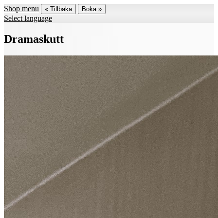
Shop menu
« Tillbaka
Boka »
Select language
Dramaskutt