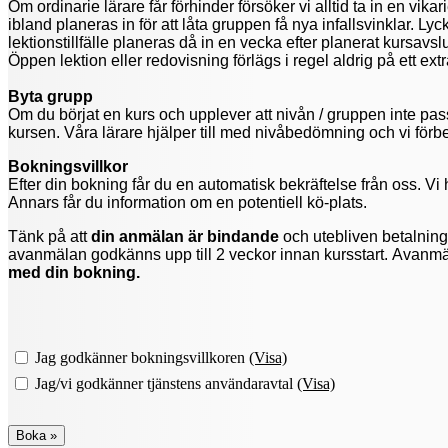
Om ordinarie lärare får förhinder försöker vi alltid ta in en vi
ibland planeras in för att låta gruppen få nya infallsvinklar. Lyc
lektionstillfälle planeras då in en vecka efter planerat kursavslu
Öppen lektion eller redovisning förlägs i regel aldrig på ett extrai
Byta grupp
Om du börjat en kurs och upplever att nivån / gruppen inte passa
kursen. Våra lärare hjälper till med nivåbedömning och vi förbeh
Bokningsvillkor
Efter din bokning får du en automatisk bekräftelse från oss. V
Annars får du information om en potentiell kö-plats.
Tänk på att
din anmälan är bindande
och utebliven betalnin
avanmälan godkänns upp till 2 veckor innan kursstart. Avanmäla
med din bokning.
Jag godkänner bokningsvillkoren
(Visa)
Jag/vi godkänner tjänstens användaravtal
(Visa)