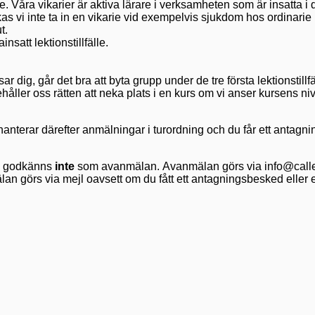
karie. Våra vikarier är aktiva lärare i verksamheten som är insatta
kas vi inte ta in en vikarie vid exempelvis sjukdom hos ordinarie lär
t.
nsatt lektionstillfälle.
r dig, går det bra att byta grupp under de tre första lektionstill
åller oss rätten att neka plats i en kurs om vi anser kursens niv
i hanterar därefter anmälningar i turordning och du får ett anta
g godkänns
inte
som avanmälan.
Avanmälan görs via info@callef
n görs via mejl oavsett om du fått ett antagningsbesked eller e