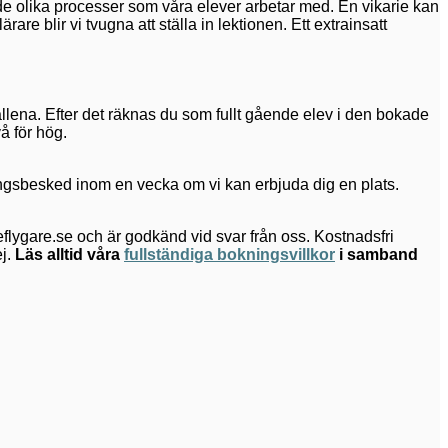
 i de olika processer som våra elever arbetar med. En vikarie kan
are blir vi tvugna att ställa in lektionen. Ett extrainsatt
fällena. Efter det räknas du som fullt gående elev i den bokade
å för hög.
gningsbesked inom en vecka om vi kan erbjuda dig en plats.
lygare.se och är godkänd vid svar från oss. Kostnadsfri
j.
Läs alltid våra
fullständiga bokningsvillkor
i samband