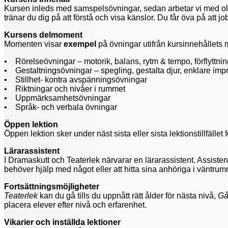
Kursen inleds med samspelsövningar, sedan arbetar vi med olik
tränar du dig på att förstå och visa känslor. Du får öva på at
Kursens delmoment
Momenten visar
exempel
på övningar utifrån kursinnehållets 
• Rörelseövningar – motorik, balans, rytm & tempo, förflyttnin
• Gestaltningsövningar – spegling, gestalta djur, enklare imp
• Stillhet- kontra avspänningsövningar
• Riktningar och nivåer i rummet
• Uppmärksamhetsövningar
• Språk- och verbala övningar
Öppen lektion
Öppen lektion sker under näst sista eller sista lektionstillfället 
Lärarassistent
I Dramaskutt och Teaterlek närvarar en lärarassistent. Assisten
behöver hjälp med något eller att hitta sina anhöriga i väntru
Fortsättningsmöjligheter
Teaterlek
kan du gå tills du uppnått rätt ålder för nästa nivå,
Gå 
placera elever efter nivå och erfarenhet.
Vikarier och inställda lektioner