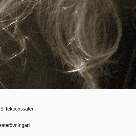
ör lektionssalen.
teaterövningar!