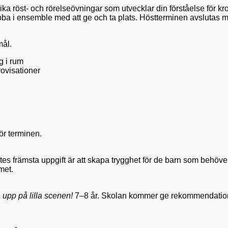
a röst- och rörelseövningar som utvecklar din förståelse för kr
t jobba i ensemble med att ge och ta plats. Höstterminen avsluta
mål.
g i rum
rovisationer
för terminen.
tes främsta uppgift är att skapa trygghet för de barn som behöver
mmet.
upp på lilla scenen!
7–8 år. Skolan kommer ge rekommendation när