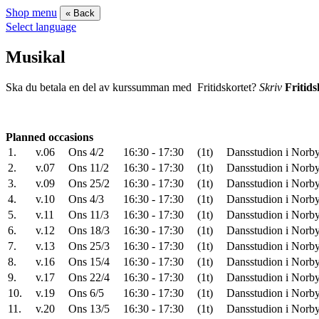
Shop menu
« Back
Select language
Musikal
Ska du betala en del av kurssumman med Fritidskortet?
Skriv
Fritids
Planned occasions
1.
v.06
Ons 4/2
16:30 - 17:30
(1t)
Dansstudion i Norby
2.
v.07
Ons 11/2
16:30 - 17:30
(1t)
Dansstudion i Norby
3.
v.09
Ons 25/2
16:30 - 17:30
(1t)
Dansstudion i Norby
4.
v.10
Ons 4/3
16:30 - 17:30
(1t)
Dansstudion i Norby
5.
v.11
Ons 11/3
16:30 - 17:30
(1t)
Dansstudion i Norby
6.
v.12
Ons 18/3
16:30 - 17:30
(1t)
Dansstudion i Norby
7.
v.13
Ons 25/3
16:30 - 17:30
(1t)
Dansstudion i Norby
8.
v.16
Ons 15/4
16:30 - 17:30
(1t)
Dansstudion i Norby
9.
v.17
Ons 22/4
16:30 - 17:30
(1t)
Dansstudion i Norby
10.
v.19
Ons 6/5
16:30 - 17:30
(1t)
Dansstudion i Norby
11.
v.20
Ons 13/5
16:30 - 17:30
(1t)
Dansstudion i Norby