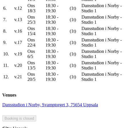
Ons
18:30 -
Dansstudion i Norby -
6.
v.12
(1t)
18/3
19:30
Studio 1
Ons
18:30 -
Dansstudion i Norby -
7.
v.13
(1t)
25/3
19:30
Studio 1
Ons
18:30 -
Dansstudion i Norby -
8.
v.16
(1t)
15/4
19:30
Studio 1
Ons
18:30 -
Dansstudion i Norby -
9.
v.17
(1t)
22/4
19:30
Studio 1
Ons
18:30 -
Dansstudion i Norby -
10.
v.19
(1t)
6/5
19:30
Studio 1
Ons
18:30 -
Dansstudion i Norby -
11.
v.20
(1t)
13/5
19:30
Studio 1
Ons
18:30 -
Dansstudion i Norby -
12.
v.21
(1t)
20/5
19:30
Studio 1
Venues
Dansstudion i Norby, Svamptorget 3, 75654 Uppsala