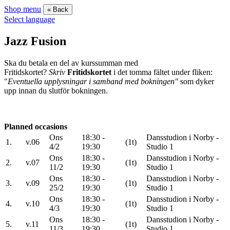
Shop menu
« Back
Select language
Jazz Fusion
Ska du betala en del av kurssumman med
Fritidskortet?
Skriv
Fritidskortet
i det tomma fältet under fliken:
"
Eventuella upplysningar i samband med bokningen"
som dyker
upp innan du slutför bokningen.
Planned occasions
Ons
18:30 -
Dansstudion i Norby -
1.
v.06
(1t)
4/2
19:30
Studio 1
Ons
18:30 -
Dansstudion i Norby -
2.
v.07
(1t)
11/2
19:30
Studio 1
Ons
18:30 -
Dansstudion i Norby -
3.
v.09
(1t)
25/2
19:30
Studio 1
Ons
18:30 -
Dansstudion i Norby -
4.
v.10
(1t)
4/3
19:30
Studio 1
Ons
18:30 -
Dansstudion i Norby -
5.
v.11
(1t)
11/3
19:30
Studio 1