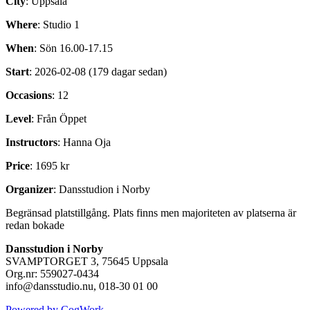
City
: Uppsala
Where
: Studio 1
When
: Sön 16.00-17.15
Start
: 2026-02-08 (179 dagar sedan)
Occasions
: 12
Level
: Från Öppet
Instructors
: Hanna Oja
Price
: 1695 kr
Organizer
: Dansstudion i Norby
Begränsad platstillgång. Plats finns men majoriteten av platserna är
redan bokade
Dansstudion i Norby
SVAMPTORGET 3, 75645 Uppsala
Org.nr: 559027-0434
info@dansstudio.nu, 018-30 01 00
Powered by CogWork