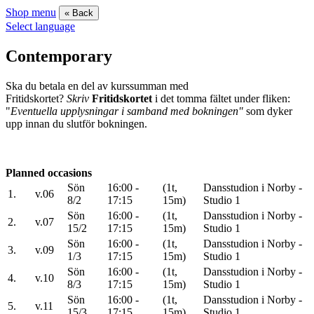
Shop menu
« Back
Select language
Contemporary
Ska du betala en del av kurssumman med
Fritidskortet?
Skriv
Fritidskortet
i det tomma fältet under fliken:
"
Eventuella upplysningar i samband med bokningen"
som dyker
upp innan du slutför bokningen.
Planned occasions
Sön
16:00 -
(1t,
Dansstudion i Norby -
1.
v.06
8/2
17:15
15m)
Studio 1
Sön
16:00 -
(1t,
Dansstudion i Norby -
2.
v.07
15/2
17:15
15m)
Studio 1
Sön
16:00 -
(1t,
Dansstudion i Norby -
3.
v.09
1/3
17:15
15m)
Studio 1
Sön
16:00 -
(1t,
Dansstudion i Norby -
4.
v.10
8/3
17:15
15m)
Studio 1
Sön
16:00 -
(1t,
Dansstudion i Norby -
5.
v.11
15/3
17:15
15m)
Studio 1