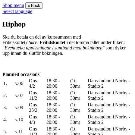
Shop menu
« Back
Select language
Hiphop
Ska du betala en del av kurssumman med
Fritidskortet?
Skriv
Fritidskortet
i det tomma fältet under fliken:
"
Eventuella upplysningar i samband med bokningen"
som dyker
upp innan du slutför bokningen.
Planned occasions
Ons
18:30 -
(1t,
Dansstudion i Norby -
1.
v.06
4/2
20:00
30m)
Studio 2
Ons
18:30 -
(1t,
Dansstudion i Norby -
2.
v.07
11/2
20:00
30m)
Studio 2
Ons
18:30 -
(1t,
Dansstudion i Norby -
3.
v.09
25/2
20:00
30m)
Studio 2
Ons
18:30 -
(1t,
Dansstudion i Norby -
4.
v.10
4/3
20:00
30m)
Studio 2
Ons
18:30 -
(1t,
Dansstudion i Norby -
5.
v.11
11/3
20:00
30m)
Studio 2