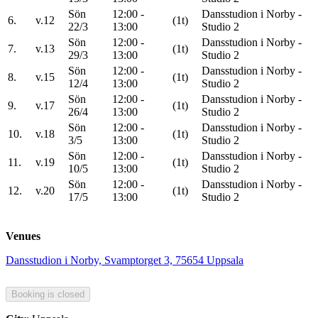
Sön
12:00 -
Dansstudion i Norby -
6.
v.12
(1t)
22/3
13:00
Studio 2
Sön
12:00 -
Dansstudion i Norby -
7.
v.13
(1t)
29/3
13:00
Studio 2
Sön
12:00 -
Dansstudion i Norby -
8.
v.15
(1t)
12/4
13:00
Studio 2
Sön
12:00 -
Dansstudion i Norby -
9.
v.17
(1t)
26/4
13:00
Studio 2
Sön
12:00 -
Dansstudion i Norby -
10.
v.18
(1t)
3/5
13:00
Studio 2
Sön
12:00 -
Dansstudion i Norby -
11.
v.19
(1t)
10/5
13:00
Studio 2
Sön
12:00 -
Dansstudion i Norby -
12.
v.20
(1t)
17/5
13:00
Studio 2
Venues
Dansstudion i Norby, Svamptorget 3, 75654 Uppsala