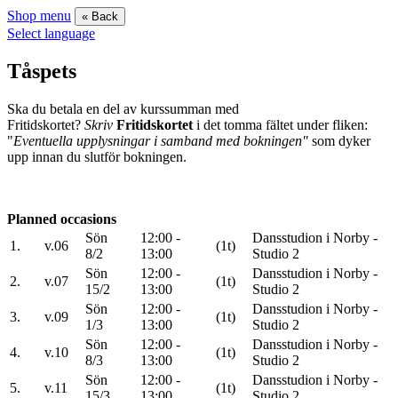
Shop menu
« Back
Select language
Tåspets
Ska du betala en del av kurssumman med
Fritidskortet?
Skriv
Fritidskortet
i det tomma fältet under fliken:
"
Eventuella upplysningar i samband med bokningen"
som dyker
upp innan du slutför bokningen.
Planned occasions
Sön
12:00 -
Dansstudion i Norby -
1.
v.06
(1t)
8/2
13:00
Studio 2
Sön
12:00 -
Dansstudion i Norby -
2.
v.07
(1t)
15/2
13:00
Studio 2
Sön
12:00 -
Dansstudion i Norby -
3.
v.09
(1t)
1/3
13:00
Studio 2
Sön
12:00 -
Dansstudion i Norby -
4.
v.10
(1t)
8/3
13:00
Studio 2
Sön
12:00 -
Dansstudion i Norby -
5.
v.11
(1t)
15/3
13:00
Studio 2