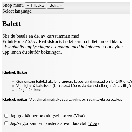
Shop menu
« Tillbaka
Boka »
Select language
Balett
Ska du betala en del av kurssumman med
Fritidskortet?
Skriv
Fritidskortet
i det tomma fältet under fliken:
"
Eventuella upplysningar i samband med bokningen"
som dyker
upp innan du slutför bokningen.
Klädsel, flickor:
Gemensam balettdräkt för gruppen, köpes via dansstudion för 140 kr.
 (
De
Vita tights & balettskor (kan också köpas via dansstudion, i mån av tillgän
Långt hår i knut.
Klädsel, pojkar:
Vit t-shirt/dansdräkt, svarta tights och svarta/vita balettskor.
Jag godkänner bokningsvillkoren
(Visa)
Jag/vi godkänner tjänstens användaravtal
(Visa)