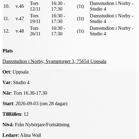
Tors
16:30 -
Dansstudion i Norby -
10.
v.46
(1t)
12/11
17:30
Studio 4
Tors
16:30 -
Dansstudion i Norby -
11.
v.47
(1t)
19/11
17:30
Studio 4
Tors
16:30 -
Dansstudion i Norby -
12.
v.48
(1t)
26/11
17:30
Studio 4
Plats
Dansstudion i Norby, Svamptorget 3, 75654 Uppsala
Ort
: Uppsala
Var
: Studio 4
När
: Tors 16.30-17.30
Start
: 2026-09-03 (om 28 dagar)
Tillfällen
: 12
Nivå
: Från Nybörjare/Fortsättning
Ledare
: Alina Wall