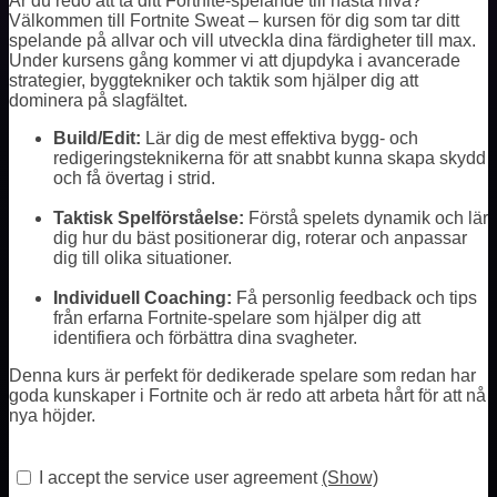
Är du redo att ta ditt Fortnite-spelande till nästa nivå?
Välkommen till Fortnite Sweat – kursen för dig som tar ditt
spelande på allvar och vill utveckla dina färdigheter till max.
Under kursens gång kommer vi att djupdyka i avancerade
strategier, byggtekniker och taktik som hjälper dig att
dominera på slagfältet.
Build/Edit:
Lär dig de mest effektiva bygg- och
redigeringsteknikerna för att snabbt kunna skapa skydd
och få övertag i strid.
Taktisk Spelförståelse:
Förstå spelets dynamik och lär
dig hur du bäst positionerar dig, roterar och anpassar
dig till olika situationer.
Individuell Coaching:
Få personlig feedback och tips
från erfarna Fortnite-spelare som hjälper dig att
identifiera och förbättra dina svagheter.
Denna kurs är perfekt för dedikerade spelare som redan har
goda kunskaper i Fortnite och är redo att arbeta hårt för att nå
nya höjder.
I accept the service user agreement
(Show)