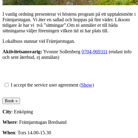
I vanlig ordning presenterar vi höstens program på ett upptaktsmöte i
Främjarstugan. Vi äter en sallad och hoppas på fint väder.
Liksom
tidigare år har vi två ”sittningar”.
Om ni anmäler er till båda
sittningarna väljer föreningen vilken tid ni har plats till.
Lokalbuss stannar vid Främjarstugan.
Aktivitetsansvarig:
Yvonne Sollenberg
0704-969311
(endast info
och sent återbud, ej anmälan)
I accept the service user agreement
(Show)
City
: Enköping
Where
: Främjarstugan Bredsand
When
: Tors 14.00-15.30