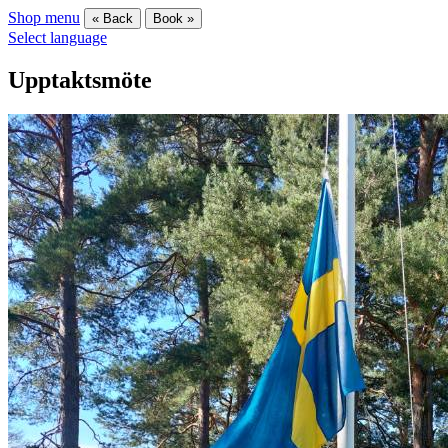
Shop menu
« Back
Book »
Select language
Upptaktsmöte