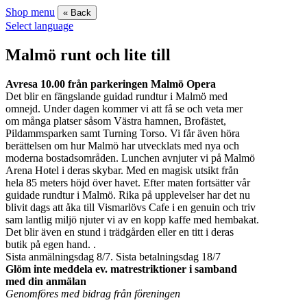
Shop menu
« Back
Select language
Malmö runt och lite till
Avresa 10.00 från parkeringen Malmö Opera
Det blir en fängslande guidad rundtur i Malmö med
omnejd. Under dagen kommer vi att få se och veta mer
om många platser såsom Västra hamnen, Brofästet,
Pildammsparken samt Turning Torso. Vi får även höra
berättelsen om hur Malmö har utvecklats med nya och
moderna bostadsområden. Lunchen avnjuter vi på Malmö
Arena Hotel i deras skybar. Med en magisk utsikt från
hela 85 meters höjd över havet. Efter maten fortsätter vår
guidade rundtur i Malmö. Rika på upplevelser har det nu
blivit dags att åka till Vismarlövs Cafe i en genuin och triv
sam lantlig miljö njuter vi av en kopp kaffe med hembakat.
Det blir även en stund i trädgården eller en titt i deras
butik på egen hand. .
Sista anmälningsdag 8/7. Sista betalningsdag 18/7
Glöm inte meddela ev. matrestriktioner i samband
med din anmälan
Genomföres med bidrag från föreningen