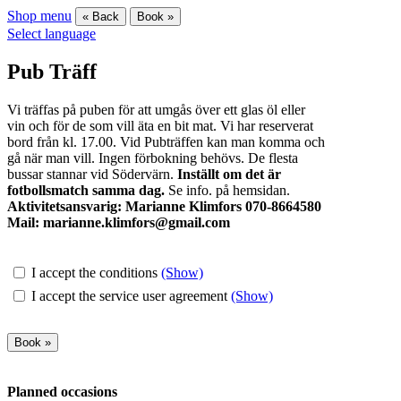
Shop menu
« Back
Book »
Select language
Pub Träff
Vi träffas på puben för att umgås över ett glas öl eller
vin och för de som vill äta en bit mat. Vi har reserverat
bord från kl. 17.00. Vid Pubträffen kan man komma och
gå när man vill. Ingen förbokning behövs. De flesta
bussar stannar vid Södervärn.
Inställt om det är
fotbollsmatch samma dag.
Se info. på hemsidan.
Aktivitetsansvarig: Marianne Klimfors 070-8664580
Mail: marianne.klimfors@gmail.com
I accept the conditions
(Show)
I accept the service user agreement
(Show)
Planned occasions