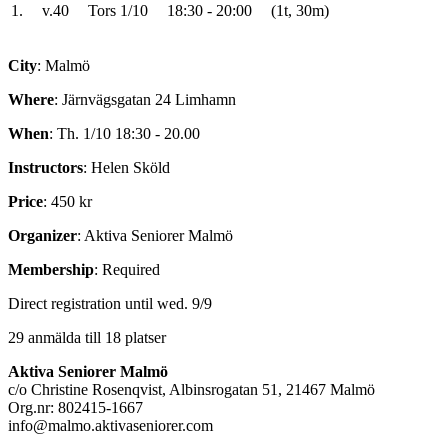
1.
v.40
Tors 1/10
18:30 - 20:00
(1t, 30m)
City
: Malmö
Where
: Järnvägsgatan 24 Limhamn
When
: Th. 1/10 18:30 - 20.00
Instructors
: Helen Sköld
Price
: 450 kr
Organizer
: Aktiva Seniorer Malmö
Membership
: Required
Direct registration until wed. 9/9
29 anmälda till 18 platser
Aktiva Seniorer Malmö
c/o Christine Rosenqvist, Albinsrogatan 51, 21467 Malmö
Org.nr: 802415-1667
info@malmo.aktivaseniorer.com