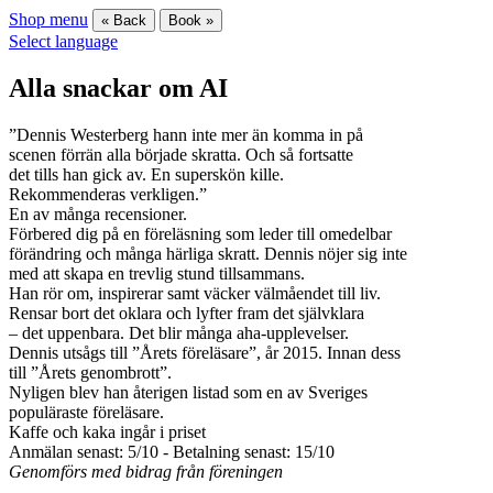
Shop menu
« Back
Book »
Select language
Alla snackar om AI
”Dennis Westerberg hann inte mer än komma in på
scenen förrän alla började skratta. Och så fortsatte
det tills han gick av. En superskön kille.
Rekommenderas verkligen.”
En av många recensioner.
Förbered dig på en föreläsning som leder till omedelbar
förändring och många härliga skratt. Dennis nöjer sig inte
med att skapa en trevlig stund tillsammans.
Han rör om, inspirerar samt väcker välmåendet till liv.
Rensar bort det oklara och lyfter fram det självklara
– det uppenbara. Det blir många aha-upplevelser.
Dennis utsågs till ”Årets föreläsare”, år 2015. Innan dess
till ”Årets genombrott”.
Nyligen blev han återigen listad som en av Sveriges
populäraste föreläsare.
Kaffe och kaka ingår i priset
Anmälan senast: 5/10 - Betalning senast: 15/10
Genomförs med bidrag från föreningen