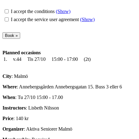
I accept the conditions
(Show)
I accept the service user agreement
(Show)
Planned occasions
1.
v.44
Tis 27/10
15:00 - 17:00
(2t)
City
: Malmö
Where
: Annebergsgården Annebergsgatan 15. Buss 3 eller 6
When
: Tu 27/10 15:00 - 17.00
Instructors
: Lisbeth Nilsson
Price
: 140 kr
Organizer
: Aktiva Seniorer Malmö