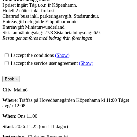
I priset ingår: Tåg t.o.r. fr Köpenhamn.
Hotell 2 nätter inkl. frukost.
Chartrad buss inkl. parkeringsavgift. Stadsrundtur.
Entréavgift och guide Elbphilharmonie.
Entréavgift Miniaturwunderland
Sista anmälningsdag: 27/8 Sista betalningsdag: 6/9.
Resan genomföres med bidrag från föreningen
I accept the conditions
(Show)
I accept the service user agreement
(Show)
City
: Malmö
Where
: Träffas på Hovedbanegården Köpenhamn kl 11:00 Tåget
avgår 12:08
When
: Ons 11.00
Start
: 2026-11-25 (om 111 dagar)
Instructors
: Christine Rosenqvist