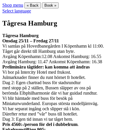
Shop menu
« Back
Book »
Select language
Tågresa Hamburg
Tågresa Hamburg
Onsdag 25/11 – Fredag 27/11
Vi samlas på Hovedbanegården I Köpenhamn kl 11:00.
Tåget går direkt till Hamburg utan byte.
Avgång Köpenhamn:12.08 Ankomst Hamburg: 16.55
Avgång Hamburg: 11.47 Ankomst Köpenhamn: 16.38
Preliminära tågtider: kan komma att ändras
Vi bor på Intercity Hotel med frukost.
Julmarknader finner du runt hörnet fr hotellet.
Dag 2: Egen chartrad buss för stadsrundtur
med stopp på 2 ställen, Bussen släpper av oss på
berömda Elbphilharmonie där vi har guidad rundtur.
Vi blir hämtade med buss för besök på
Miniaturwunderland. Europas största modelljärnväg.
Vi har separat ingång och slipper stå i kön.
Därefter retur med ”vår” buss till hotellet.
Dag 3: Egen tid innan vi tar tåget hem.
Pris 4560:-/person för del i dubbelrum
.
Enkelrumstillägg 905:-