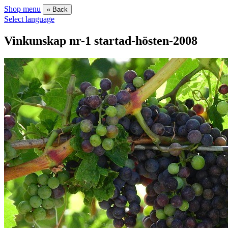
Shop menu
« Back
Select language
Vinkunskap nr-1 startad-hösten-2008