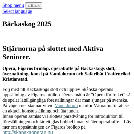
Shop menu
« Back
Select language
Bäckaskog 2025
Stjärnorna på slottet med Aktiva
Seniorer.
Opera, Figaros bröllop, operabuffé på Bäckaskogs slott,
övernattning, konst på Vandalorum och Safaribåt i Vattenriket
Kristianstad.
Följ med till Bäckaskogs slott och upplev Skånska operans
uppsättning av Figaros bröllop. Deras måtto är ”Opera för folket” så
de spelar lättillgängliga föreställningar där man sjunger på svenska.
På vägen ner stannar vi vid
Vandalorum
utanför Värnamo för att se
en aktuell konstutställning och äta lunch.
Innan operan samlas vi i slottets paradvåning för introduktion till
föreställningen och får ett glas bubbel innan vi äter operabuffé. Läs
mer om uppsättningen av Figaros bröllop på
http://skanskaoperan.nu