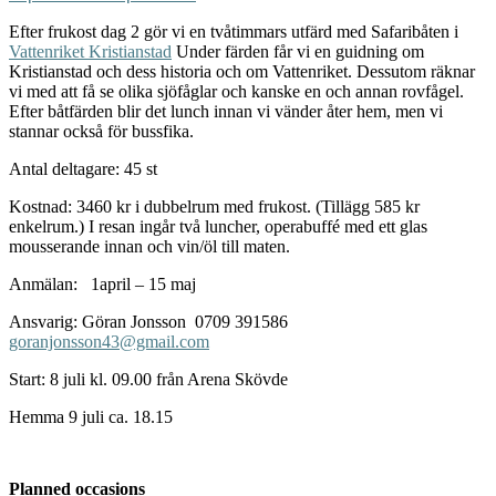
Efter frukost dag 2 gör vi en tvåtimmars utfärd med Safaribåten i
Vattenriket Kristianstad
Under färden får vi en guidning om
Kristianstad och dess historia och om Vattenriket. Dessutom räknar
vi med att få se olika sjöfåglar och kanske en och annan rovfågel.
Efter båtfärden blir det lunch innan vi vänder åter hem, men vi
stannar också för bussfika.
Antal deltagare: 45 st
Kostnad: 3460 kr i dubbelrum med frukost. (Tillägg 585 kr
enkelrum.) I resan ingår två luncher, operabuffé med ett glas
mousserande innan och vin/öl till maten.
Anmälan: 1april – 15 maj
Ansvarig: Göran Jonsson 0709 391586
goranjonsson43@gmail.com
Start: 8 juli kl. 09.00 från Arena Skövde
Hemma 9 juli ca. 18.15
Planned occasions