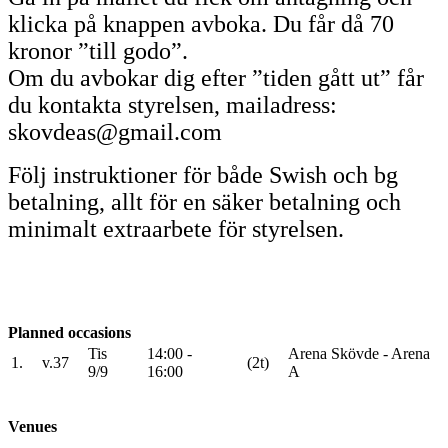
klicka på knappen avboka. Du får då 70
kronor ”till godo”.
Om du avbokar dig efter ”tiden gått ut” får
du kontakta styrelsen, mailadress:
skovdeas@gmail.com
Följ instruktioner för både Swish och bg
betalning, allt för en säker betalning och
minimalt extraarbete för styrelsen.
Planned occasions
Tis
14:00 -
Arena Skövde - Arena
1.
v.37
(2t)
9/9
16:00
A
Venues