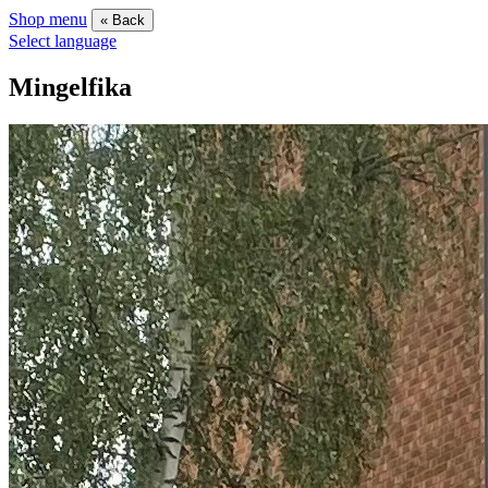
Shop menu
« Back
Select language
Mingelfika