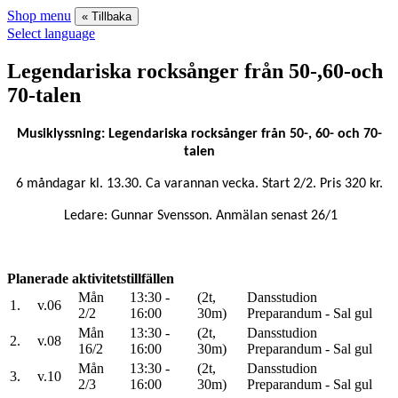
Shop menu
« Tillbaka
Select language
Legendariska rocksånger från 50-,60-och
70-talen
Musiklyssning: Legendariska rocksånger från 50-, 60- och 70-
talen
6 måndagar kl. 13.30. Ca varannan vecka. Start 2/2. Pris 320 kr.
Ledare: Gunnar Svensson. Anmälan senast 26/1
Planerade aktivitetstillfällen
Mån
13:30 -
(2t,
Dansstudion
1.
v.06
2/2
16:00
30m)
Preparandum - Sal gul
Mån
13:30 -
(2t,
Dansstudion
2.
v.08
16/2
16:00
30m)
Preparandum - Sal gul
Mån
13:30 -
(2t,
Dansstudion
3.
v.10
2/3
16:00
30m)
Preparandum - Sal gul