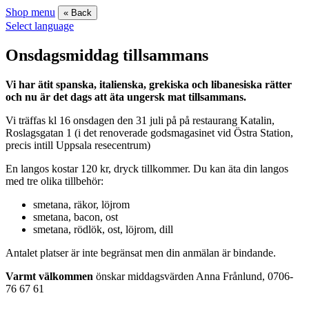
Shop menu
« Back
Select language
Onsdagsmiddag tillsammans
Vi har ätit spanska, italienska, grekiska och libanesiska rätter
och nu är det dags att äta ungersk mat tillsammans.
Vi träffas kl 16 onsdagen den 31 juli på på restaurang Katalin,
Roslagsgatan 1 (i det renoverade godsmagasinet vid Östra Station,
precis intill Uppsala resecentrum)
En langos kostar 120 kr, dryck tillkommer. Du kan äta din langos
med tre olika tillbehör:
smetana, räkor, löjrom
smetana, bacon, ost
smetana, rödlök, ost, löjrom, dill
Antalet platser är inte begränsat men din anmälan är bindande.
Varmt välkommen
önskar middagsvärden Anna Frånlund, 0706-
76 67 61