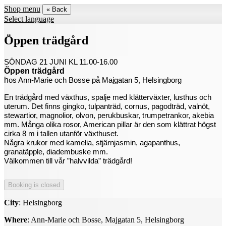
Shop menu
« Back
Select language
Öppen trädgård
SÖNDAG 21 JUNI KL 11.00-16.00
Öppen trädgård
h
os Ann-Marie och Bosse på Majgatan 5, Helsingborg
En trädgård med växthus, spalje med klätterväxter, lusthus och
uterum. Det finns gingko, tulpanträd, cornus, pagodträd, valnöt,
stewartior, magnolior, olvon, perukbuskar, trumpetrankor, akebia
mm. Många olika rosor, American pillar är den som klättrat högst
cirka 8 m i tallen utanför växthuset.
Några krukor med kamelia, stjärnjasmin, agapanthus,
granatäpple, diadembuske mm.
Välkommen till vår ”halvvilda” trädgård!
City
: Helsingborg
Where
: Ann-Marie och Bosse, Majgatan 5, Helsingborg