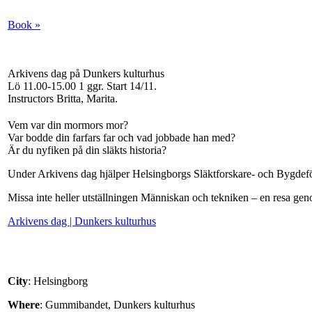
Book »
Arkivens dag på Dunkers kulturhus
Lö 11.00-15.00
1 ggr
.
Start 14/11
.
Instructors Britta, Marita
.
Vem var din mormors mor?
Var bodde din farfars far och vad jobbade han med?
Är du nyfiken på din släkts historia?
Under Arkivens dag hjälper Helsingborgs Släktforskare- och Bygdefören
Missa inte heller utställningen Människan och tekniken – en resa gen
Arkivens dag | Dunkers kulturhus
City
: Helsingborg
Where
: Gummibandet, Dunkers kulturhus