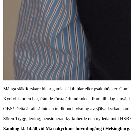
Många släktforskare hittar gamla släktbiblar eller psalmböcker. Ga
Kyrkohistorien har, från de första århundradena fram till idag, använt 
OBS! Detta är alltså inte en traditionell visning av själva kyrkan so
Sören Trygg, teolog, pensionerad kyrkoherde och ny ledamot i HSBF:
Samling kl. 14.50 vid Mariakyrkans huvudingång i Helsingborg.