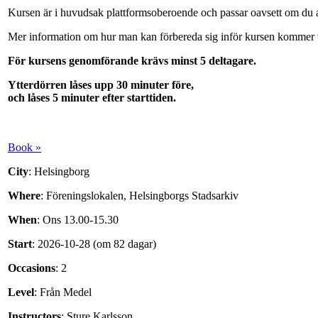
Kursen är i huvudsak plattformsoberoende och passar oavsett om du 
Mer information om hur man kan förbereda sig inför kursen kommer v
För kursens genomförande krävs minst 5 deltagare.
Ytterdörren låses upp 30 minuter före,
och låses 5 minuter efter starttiden.
Book »
City
: Helsingborg
Where
: Föreningslokalen, Helsingborgs Stadsarkiv
When
: Ons 13.00-15.30
Start
: 2026-10-28 (om 82 dagar)
Occasions
: 2
Level
: Från Medel
Instructors
: Sture Karlsson