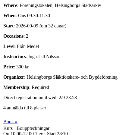
Where
: Föreningslokalen, Helsingborgs Stadsarkiv
When
: Ons 09.30-11.30
Start
: 2026-09-09 (om 32 dagar)
Occasions
: 2
Level
: Från Medel
Instructors
: Inga-Lill Nilsson
Price
: 300 kr
Organizer
: Helsingborgs Släktforskare- och Bygdeförening
Membership
: Required
Direct registration until wed. 2/9 23:58
4 anmälda till 8 platser
Book »
Kurs - Bouppteckningar
On 10.00-12.00
1 ggr
.
Start 28/10
.