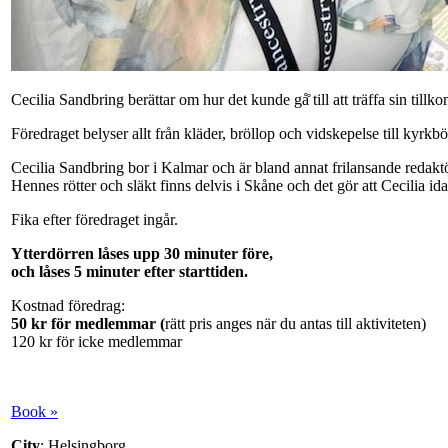
Cecilia Sandbring berättar om hur det kunde gå̊ till att träffa sin til
Föredraget belyser allt från kläder, bröllop och vidskepelse till kyrk
Cecilia Sandbring bor i Kalmar och är bland annat frilansande redaktör
Hennes rötter och släkt finns delvis i Skåne och det gör att Cecilia i
Fika efter föredraget ingår.
Ytterdörren låses upp 30 minuter före,
och låses 5 minuter efter starttiden.
Kostnad föredrag:
50 kr för medlemmar (
rätt pris anges när du antas till aktiviteten)
120 kr för icke medlemmar
Book »
City
: Helsingborg