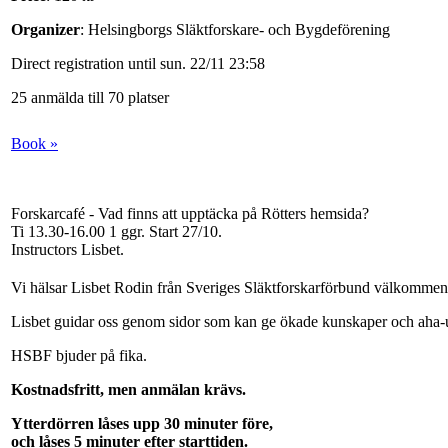
Organizer
: Helsingborgs Släktforskare- och Bygdeförening
Direct registration until sun. 22/11 23:58
25 anmälda till 70 platser
Book »
Forskarcafé - Vad finns att upptäcka på Rötters hemsida?
Ti 13.30-16.00
1 ggr
.
Start 27/10
.
Instructors Lisbet
.
Vi hälsar Lisbet Rodin från Sveriges Släktforskarförbund välkommen ti
Lisbet guidar oss genom sidor som kan ge ökade kunskaper och aha-upp
HSBF bjuder på fika.
Kostnadsfritt, men anmälan krävs.
Ytterdörren låses upp 30 minuter före,
och låses 5 minuter efter starttiden.