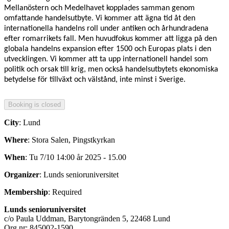
Mellanöstern och Medelhavet kopplades samman genom
omfattande handelsutbyte. Vi kommer att ägna tid åt den
internationella handelns roll under antiken och århundradena
efter romarrikets fall. Men huvudfokus kommer att ligga på den
globala handelns expansion efter 1500 och Europas plats i den
utvecklingen. Vi kommer att ta upp internationell handel som
politik och orsak till krig, men också handelsutbytets ekonomiska
betydelse för tillväxt och välstånd, inte minst i Sverige.
City
: Lund
Where
: Stora Salen, Pingstkyrkan
When
: Tu 7/10 14:00 år 2025 - 15.00
Organizer
: Lunds senioruniversitet
Membership
: Required
Lunds senioruniversitet
c/o Paula Uddman, Barytongränden 5, 22468 Lund
Org.nr: 845002-1590