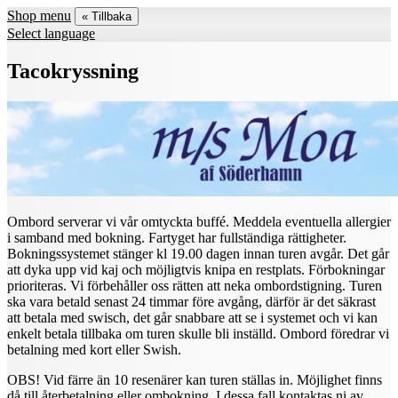
Shop menu
« Tillbaka
Select language
Tacokryssning
Ombord serverar vi vår omtyckta buffé. Meddela eventuella allergier
i samband med bokning. Fartyget har fullständiga rättigheter.
Bokningssystemet stänger kl 19.00 dagen innan turen avgår. Det går
att dyka upp vid kaj och möjligtvis knipa en restplats. Förbokningar
prioriteras. Vi förbehåller oss rätten att neka ombordstigning. Turen
ska vara betald senast 24 timmar före avgång, därför är det säkrast
att betala med swisch, det går snabbare att se i systemet och vi kan
enkelt betala tillbaka om turen skulle bli inställd. Ombord föredrar vi
betalning med kort eller Swish.
OBS! Vid färre än 10 resenärer kan turen ställas in. Möjlighet finns
då till återbetalning eller ombokning. I dessa fall kontaktas ni av