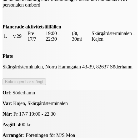
personalen ombord
Planerade aktivitetstillfällen
Fre
19:00 -
(3t,
Skärgårdsterminalen -
1.
v.29
17/7
22:30
30m)
Kajen
Plats
Skärgårdsterminalen, Norra Hamngatan 43-39, 82637 Söderhamn
Ort
: Söderhamn
Var
: Kajen, Skärgårdsterminalen
När
: Fr 17/7 19:00 - 22.30
Avgift
: 400 kr
Arrangör
: Föreningen för M/S Moa