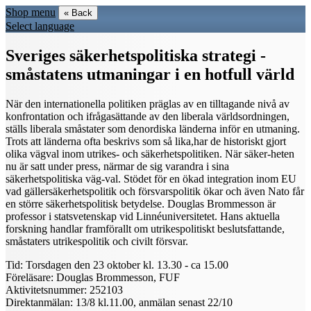
Shop menu
« Back
Select language
Sveriges säkerhetspolitiska strategi -
småstatens utmaningar i en hotfull värld
När den internationella politiken präglas av en tilltagande nivå av
konfrontation och ifrågasättande av den liberala världsordningen,
ställs liberala småstater som denordiska länderna inför en utmaning.
Trots att länderna ofta beskrivs som så lika,har de historiskt gjort
olika vägval inom utrikes- och säkerhetspolitiken. När säker-heten
nu är satt under press, närmar de sig varandra i sina
säkerhetspolitiska väg-val. Stödet för en ökad integration inom EU
vad gällersäkerhetspolitik och försvarspolitik ökar och även Nato får
en större säkerhetspolitisk betydelse. Douglas Brommesson är
professor i statsvetenskap vid Linnéuniversitetet. Hans aktuella
forskning handlar framförallt om utrikespolitiskt beslutsfattande,
småstaters utrikespolitik och civilt försvar.
Tid: Torsdagen den 23 oktober kl. 13.30 - ca 15.00
Föreläsare: Douglas Brommesson, FUF
Aktivitetsnummer: 252103
Direktanmälan: 13/8 kl.11.00, anmälan senast 22/10