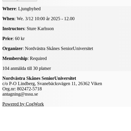
Where
: Ljungbyhed
When
: We. 3/12 10:00 år 2025 - 12.00
Instructors
: Sture Karlsson
Price
: 60 kr
Organizer
: Nordvästra Skånes SeniorUniversitet
Membership
: Required
104 anmälda till 30 platser
Nordvästra Skånes SeniorUniversitet
c/o P-O Lindberg, Svanebäcksvägen 11, 26362 Viken
Org.nr: 802472-5718
antagning@nssu.se
Powered by CogWork