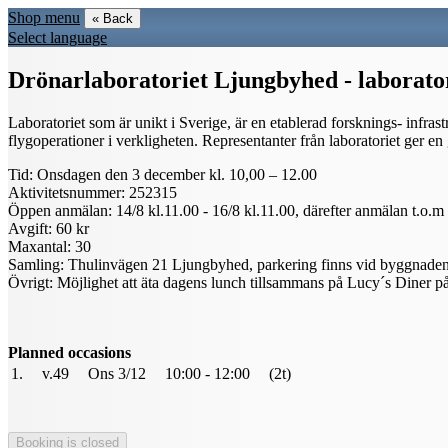
Shop menu
« Back
Select language
Drönarlaboratoriet Ljungbyhed - laborato
Laboratoriet som är unikt i Sverige, är en etablerad forsknings- infra
flygoperationer i verkligheten. Representanter från laboratoriet ger e
Tid: Onsdagen den 3 december kl. 10,00 – 12.00
Aktivitetsnummer: 252315
Öppen anmälan: 14/8 kl.11.00 - 16/8 kl.11.00, därefter anmälan t.o.m
Avgift: 60 kr
Maxantal: 30
Samling: Thulinvägen 21 Ljungbyhed, parkering finns vid byggnade
Övrigt: Möjlighet att äta dagens lunch tillsammans på Lucy´s Diner p
Planned occasions
1.
v.49
Ons 3/12
10:00 - 12:00
(2t)