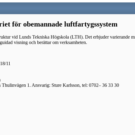
riet för obemannade luftfartygssystem
struktur vid Lunds Tekniska Högskola (LTH). Det erbjuder varierande mil
n guidad visning och berättar om verksamheten.
 18/11
n
å Thulinvägen 1. Ansvarig: Sture Karlsson, tel: 0702– 36 33 30