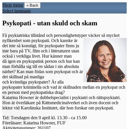
Shop menu
« Back
Select language
Psykopati - utan skuld och skam
Få psykiatriska tillstånd och personlighetstyper väcker så mycket
nyfikenhet som psykopati. Och kanske är
det inte så konstigt, för psykopater finns ju
inte bara på TV, film och i litteraturen utan
också i verkliga livet. Hur känner man
då igen en psykopatisk person och hur kan
man förhålla sig till en sådan i sin absoluta
närhet? Kan man födas som psykopat och är
det skillnad på manliga
och kvinnliga psykopater? Är alla
psykopater kriminella och vad är skillnaden mellan en psykopat och
en person med psykopatiska drag?
Katarina Howner är dubbelspecialist i psykiatri och rättspsykiatri.
Hon är överläkare på Rättsmedicinalverket och även docent och
lektor vid Karolinska Institutet, där hon forskar om psykopati.
Tid: Torsdagen den 9 april kl. 13.30 - ca 15.00
Föreläsare: Katarina Howner, FUF
Aktivitetsnummer: 261107