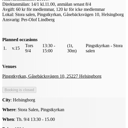
Direktanmälan: 14/1 kl.11.00, anmälan senast 8/4
Avgift: 60 kr för medlemmar, 120 kr för icke medlemmar
Lokal: Stora salen, Pingstkyrkan, Gåsebäcksvägen 10, Helsingborg
Ansvarig: Per-Olof Lindberg
Planned occasions
Tors
13:30 -
(1t,
Pingstkyrkan - Stora
1.
v.15
9/4
15:00
30m)
salen
Venues
Pingstkyrkan, Gåsebäcksvägen 10, 25227 Helsingborg
City
: Helsingborg
Where
: Stora Salen, Pingstkyrkan
When
: Th. 9/4 13:30 - 15.00