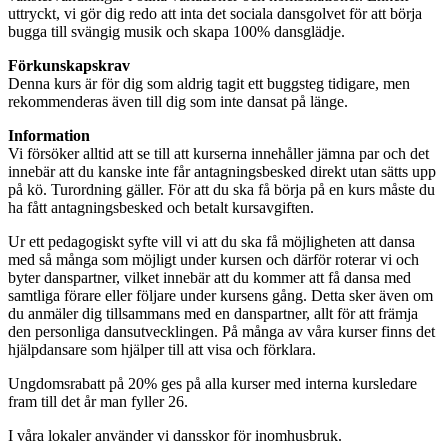
uttryckt, vi gör dig redo att inta det sociala dansgolvet för att börja
bugga till svängig musik och skapa 100% dansglädje.
Förkunskapskrav
Denna kurs är för dig som aldrig tagit ett buggsteg tidigare, men
rekommenderas även till dig som inte dansat på länge.
Information
Vi försöker alltid att se till att kurserna innehåller jämna par och det
innebär att du kanske inte får antagningsbesked direkt utan sätts upp
på kö. Turordning gäller. För att du ska få börja på en kurs måste du
ha fått antagningsbesked och betalt kursavgiften.
Ur ett pedagogiskt syfte vill vi att du ska få möjligheten att dansa
med så många som möjligt under kursen och därför roterar vi och
byter danspartner, vilket innebär att du kommer att få dansa med
samtliga förare eller följare under kursens gång. Detta sker även om
du anmäler dig tillsammans med en danspartner, allt för att främja
den personliga dansutvecklingen. På många av våra kurser finns det
hjälpdansare som hjälper till att visa och förklara.
Ungdomsrabatt på 20% ges på alla kurser med interna kursledare
fram till det år man fyller 26.
I våra lokaler använder vi dansskor för inomhusbruk.