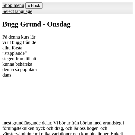
Shop menu
« Back
Select language
Bugg Grund - Onsdag
På denna kurs lär
vi ut bugg från de
allra första
”stapplande”
stegen fram till att
kunna behärska
denna så populära
dans
mest grundläggande delar. Vi börjar från början med grundsteg i
förningstekniken tryck och drag, och lär oss höger- och
vänstervändningar i olika variationer och kombinationer. Enkelt