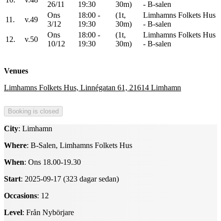
26/11
19:30
30m)
- B-salen
Ons
18:00 -
(1t,
Limhamns Folkets Hus
11.
v.49
3/12
19:30
30m)
- B-salen
Ons
18:00 -
(1t,
Limhamns Folkets Hus
12.
v.50
10/12
19:30
30m)
- B-salen
Venues
Limhamns Folkets Hus, Linnégatan 61, 21614 Limhamn
City
: Limhamn
Where
: B-Salen, Limhamns Folkets Hus
When
: Ons 18.00-19.30
Start
: 2025-09-17 (323 dagar sedan)
Occasions
: 12
Level
: Från Nybörjare