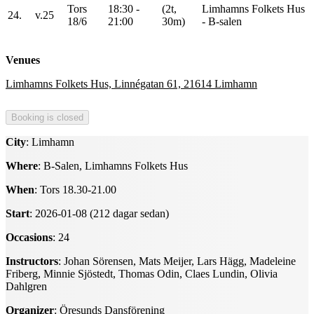
Tors
18:30 -
(2t,
Limhamns Folkets Hus
24.
v.25
18/6
21:00
30m)
- B-salen
Venues
Limhamns Folkets Hus, Linnégatan 61, 21614 Limhamn
City
: Limhamn
Where
: B-Salen, Limhamns Folkets Hus
When
: Tors 18.30-21.00
Start
: 2026-01-08 (212 dagar sedan)
Occasions
: 24
Instructors
: Johan Sörensen, Mats Meijer, Lars Hägg, Madeleine
Friberg, Minnie Sjöstedt, Thomas Odin, Claes Lundin, Olivia
Dahlgren
Organizer
: Öresunds Dansförening