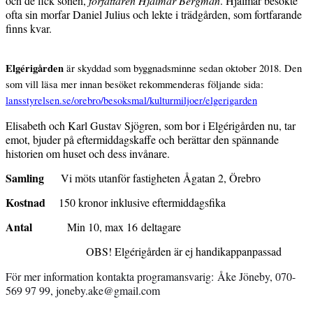
och de fick sonen,
författaren Hjalmar Bergman
. Hjalmar besökte
ofta sin morfar Daniel Julius och lekte i trädg
å
rden, som fortfarande
finns kvar.
Elg
é
rig
å
rden
är skyddad som byggnadsminne sedan oktober 2018. Den
som vill läsa mer innan besöket rekommenderas följande sida:
lansstyrelsen.se/orebro/besoksmal/kulturmiljoer/elgerigarden
Elisabeth och Karl Gustav Sjö
gren, som bor i Elg
é
rig
å
rden nu, tar
emot, bjuder på eftermiddagskaffe och berättar den spännande
historien om huset och dess inv
å
nare.
Samling
Vi m
öts utanför fastigheten
Å
gatan 2, Örebro
Kostnad
150 kronor inklusive eftermiddagsfika
Antal
Min 10, max 16 deltagare
OBS! Elg
é
rig
å
rden
är ej handikappanpassad
För mer information kontakta programansvarig:
Å
ke Jöneby, 070-
569 97 99, joneby.ake@gmail.com