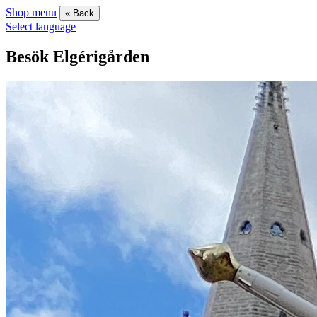
Shop menu
« Back
Select language
Besök Elgérigården