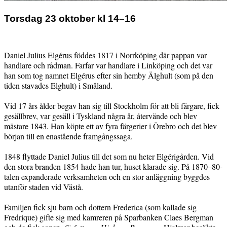
Torsdag 23 oktober kl 14–16
Daniel Julius Elg
é
rus f
öddes 1817 i Norrkö
ping d
är pappan var
handlare och r
å
dman. Farfar var handlare i Linköping och det var
han som tog namnet Elg
é
rus efter sin hemby
Älghult (som på
den
tiden stavades Elghult) i Små
land.
Vid 17
å
rs
å
lder begav han sig till Stockholm för att bli färgare, fick
gesällbrev, var gesäll i Tyskland n
å
gra
å
r,
å
tervände och blev
mästare 1843. Han köpte ett av fyra färgerier i Örebro och det blev
början till en enast
å
ende framg
å
ngssaga.
1848 flyttade Daniel Julius till det som nu heter Elg
é
rig
å
rden. Vid
den stora branden 1854 hade han tur, huset klarade sig. På 1870–80-
talen expanderade verksamheten och en stor anläggning byggdes
utanför staden vid Väst
å
.
Familjen fick sju barn och dottern Frederica (som kallade sig
Fredrique) gifte sig med kamreren på Sparbanken Claes Bergman