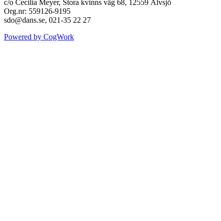
c/o Cecilia Meyer, Stora kvinns väg 68, 12559 Älvsjö
Org.nr: 559126-9195
sdo@dans.se, 021-35 22 27
Powered by CogWork