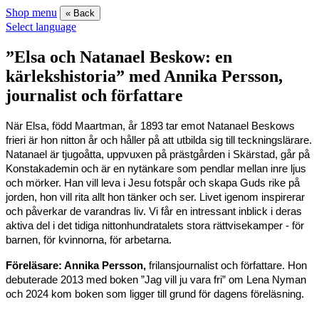
Shop menu
« Back
Select language
”Elsa och Natanael Beskow: en
kärlekshistoria” med Annika Persson,
journalist och författare
När Elsa, född Maartman, år 1893 tar emot Natanael Beskows
frieri är hon nitton år och håller på att utbilda sig till teckningslärare.
Natanael är tjugoåtta, uppvuxen på prästgården i Skärstad, går på
Konstakademin och är en nytänkare som pendlar mellan inre ljus
och mörker. Han vill leva i Jesu fotspår och skapa Guds rike på
jorden, hon vill rita allt hon tänker och ser. Livet igenom inspirerar
och påverkar de varandras liv.
Vi får en intressant inblick i deras
aktiva del i det tidiga nittonhundratalets stora rättvisekamper - för
barnen, för kvinnorna, för arbetarna.
Föreläsare: Annika Persson,
frilansjournalist och författare. Hon
debuterade 2013 med boken ”Jag vill ju vara fri” om Lena Nyman
och 2024 kom boken som ligger till grund för dagens föreläsning.