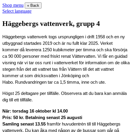
Shop menu
« Back
Select language
Häggebergs vattenverk, grupp 4
Häggebergs vattenverk togs ursprungligen i drift 1958 och en ny
utbyggnad startades 2019 och är nu fullt klar 2025. Verket
kommer då leverera 1250 kubikmeter per timma och ska försörja
ca 90 000 personer med friskt renat Vättervatten. Vi får en guidad
visning när vi tar oss runt i vattenverket för information om de olika
stegen från det att vattnet tas från Vättern till det att vattnet
kommer ut som dricksvatten i Jönköping och
Habo. Rundvandringen tar ca 1,5 timma, inne och ute.
Högst 25 deltagare per tillfälle.
Observera att du bara kan anmäla
dig till ett tillfälle.
När: torsdag 16 oktober kl 14.00
Pris: 50 kr. Betalning senast 25 augusti
Samling senast 13.55
framför huvudentrén till till Häggebergs
vattenverk. Du kan åka med någon av de bussar som går på