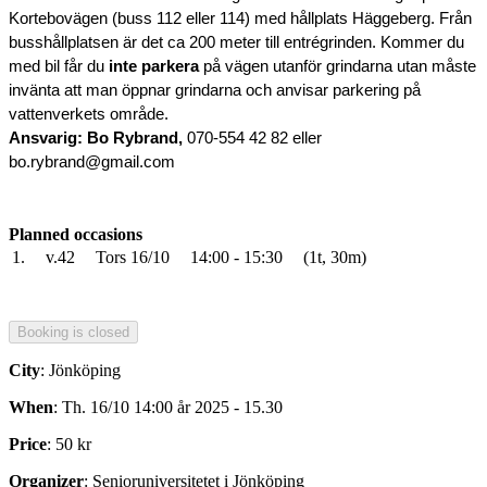
Kortebovägen (buss 112 eller 114) med hållplats Häggeberg. Från
busshållplatsen är det ca 200 meter till entrégrinden.
Kommer du
med bil får du
inte
parkera
på vägen utanför grindarna utan måste
invänta att man öppnar grindarna och anvisar parkering på
vattenverkets område.
Ansvarig: Bo Rybrand,
070-554 42 82 eller
bo.rybrand@gmail.com
Planned occasions
1.
v.42
Tors 16/10
14:00 - 15:30
(1t, 30m)
City
: Jönköping
When
: Th. 16/10 14:00 år 2025 - 15.30
Price
: 50 kr
Organizer
: Senioruniversitetet i Jönköping