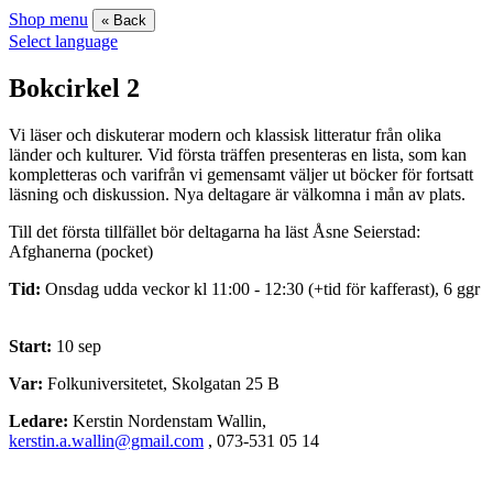
Shop menu
« Back
Select language
Bokcirkel 2
Vi läser och diskuterar modern och klassisk litteratur från olika
länder och kulturer. Vid första träffen presenteras en lista, som kan
kompletteras och varifrån vi gemensamt väljer ut böcker för fortsatt
läsning och diskussion. Nya deltagare är välkomna i mån av plats.
Till det första tillfället bör deltagarna ha läst Åsne Seierstad:
Afghanerna (pocket)
Tid:
Onsdag udda veckor kl 11:00 - 12:30 (+tid för kafferast), 6 ggr
Start:
10 sep
Var:
Folkuniversitetet, Skolgatan 25 B
Ledare:
Kerstin Nordenstam Wallin,
kerstin.a.wallin@gmail.com
, 073-531 05 14