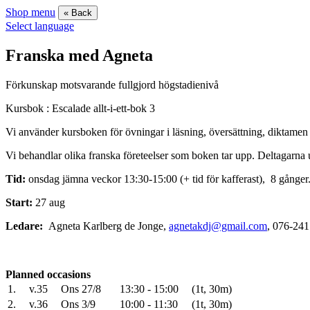
Shop menu
« Back
Select language
Franska med Agneta
Förkunskap motsvarande fullgjord högstadienivå
Kursbok : Escalade allt-i-ett-bok 3
Vi använder kursboken för övningar i läsning, översättning, diktam
Vi behandlar olika franska företeelser som boken tar upp. Deltagarna 
Tid:
onsdag jämna veckor 13:30-15:00 (+ tid för kafferast), 8 gånge
Start:
27 aug
Ledare:
Agneta Karlberg de Jonge,
agnetakdj@gmail.com
, 076-241
Planned occasions
1.
v.35
Ons 27/8
13:30 - 15:00
(1t, 30m)
2.
v.36
Ons 3/9
10:00 - 11:30
(1t, 30m)