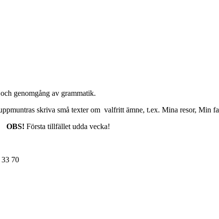
en och genomgång av grammatik.
uppmuntras skriva små texter om valfritt ämne, t.ex. Mina resor, Min fa
r.
OBS!
Första tillfället udda vecka!
 33 70