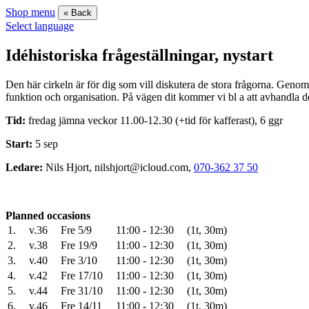
Shop menu
« Back
Select language
Idéhistoriska frågeställningar, nystart
Den här cirkeln är för dig som vill diskutera de stora frågorna. Genom
funktion och organisation. På vägen dit kommer vi bl a att avhandla den
Tid:
fredag jämna veckor 11.00-12.30 (+tid för kafferast), 6 ggr
Start:
5 sep
Ledare:
Nils Hjort, nilshjort@icloud.com,
070-362 37 50
Planned occasions
1.
v.36
Fre 5/9
11:00 - 12:30
(1t, 30m)
2.
v.38
Fre 19/9
11:00 - 12:30
(1t, 30m)
3.
v.40
Fre 3/10
11:00 - 12:30
(1t, 30m)
4.
v.42
Fre 17/10
11:00 - 12:30
(1t, 30m)
5.
v.44
Fre 31/10
11:00 - 12:30
(1t, 30m)
6.
v.46
Fre 14/11
11:00 - 12:30
(1t, 30m)