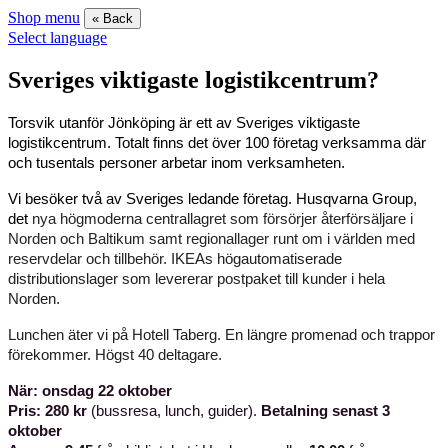
Shop menu
« Back
Select language
Sveriges viktigaste logistikcentrum?
Torsvik utanför Jönköping är ett av Sveriges viktigaste
logistikcentrum. Totalt finns det över 100 företag verksamma där
och tusentals personer arbetar inom verksamheten.
Vi besöker två av Sveriges ledande företag.
Husqvarna Group,
det
nya högmoderna centrallagret som försörjer återförsäljare i
Norden och Baltikum samt regionallager runt om i världen med
reservdelar och tillbehör.
IKEAs högautomatiserade
distributionslager som levererar postpaket till kunder i hela
Norden.
Lunchen äter vi på Hotell Taberg.
En längre promenad och trappor
förekommer. Högst 40 deltagare.
När: onsdag 22 oktober
Pris: 280 kr
(bussresa, lunch, guider).
Betalning senast 3
oktober