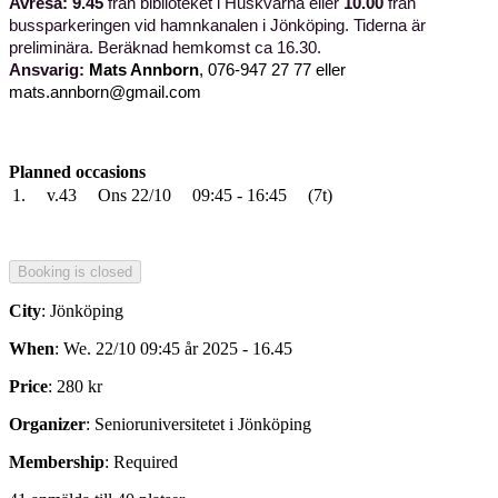
Avresa:
9.45
från biblioteket i Huskvarna eller
10.00
från
bussparkeringen vid hamnkanalen i Jönköping. Tiderna är
preliminära. Beräknad hemkomst ca 16.30.
Ansvarig:
Mats Annborn
, 076-947 27 77 eller
mats.annborn@gmail.com
Planned occasions
1.
v.43
Ons 22/10
09:45 - 16:45
(7t)
City
: Jönköping
When
: We. 22/10 09:45 år 2025 - 16.45
Price
: 280 kr
Organizer
: Senioruniversitetet i Jönköping
Membership
: Required