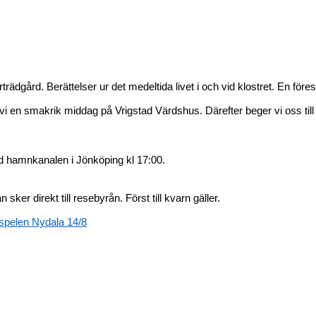
rädgård. Berättelser ur det medeltida livet i och vid klostret. En föres
i en smakrik middag på Vrigstad Värdshus. Därefter beger vi oss till 
id hamnkanalen i Jönköping kl 17:00.
 direkt till resebyrån. Först till kvarn gäller.
spelen Nydala 14/8