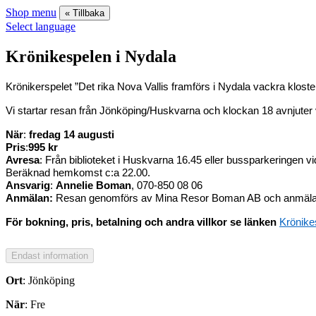
Shop menu
« Tillbaka
Select language
Krönikespelen i Nydala
Krönikerspelet ”Det rika Nova Vallis framförs i Nydala vackra klostert
Vi startar resan från Jönköping/Huskvarna och klockan 18 avnjuter v
När
:
fredag 14 augusti
Pris
:
995 kr
Avresa
: Från biblioteket i Huskvarna 16.45 eller bussparkeringen v
Beräknad hemkomst c:a 22.00.
Ansvarig
:
Annelie Boman
, 070-850 08 06
Anmälan:
Resan genomförs av Mina Resor Boman AB och anmälan sker
För bokning, pris, betalning och andra villkor se länken
Krönike
Ort
: Jönköping
När
: Fre