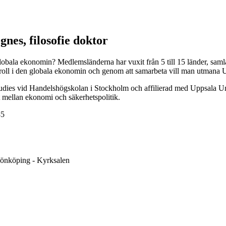
s, filosofie doktor
obala ekonomin? Medlemsländerna har vuxit från 5 till 15 länder, samlar
rre roll i den globala ekonomin och genom att samarbeta vill man utma
dies vid Handelshögskolan i Stockholm och affilierad med Uppsala Uni
ellan ekonomi och säkerhetspolitik.
85
önköping - Kyrksalen