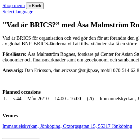
Shop menu
« Back
Select language
"Vad är BRICS?” med Åsa Malmström Rogne
Vad är BRICS för organisation och vad gör den för att förändra den gl
av global BNP. BRICS-länderna vill att tillväxtländer ska få en stö
Föreläsare:
Åsa Malmström Rognes, forskare på Center for Asian Stu
ekonomier och finansmarknader samt om geoekonomi och sambandet m
Ansvarig:
Dan Ericsson, dan.ericsson@sujkp.se, mobil 070-514 62 
Planned occasions
1.
v.44
Mån 26/10
14:00 - 16:00
(2t)
Immanuelskyrkan, J
Venues
Immanuelskyrkan, Jönköping, Oxtorgsgatan 15, 55317 Jönköping