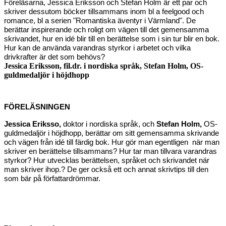
Föreläsarna, Jessica Eriksson och Stefan Holm är ett par och
skriver dessutom böcker tillsammans inom bl a feelgood och
romance, bl a serien "Romantiska äventyr i Värmland". De
berättar inspirerande och roligt om vägen till det gemensamma
skrivandet, hur en idé blir till en berättelse som i sin tur blir en bok.
Hur kan de använda varandras styrkor i arbetet och vilka
drivkrafter är det som behövs?
Jessica Eriksson, fil.dr. i nordiska språk, Stefan Holm, OS-
guldmedaljör i höjdhopp
FÖRELÄSNINGEN
Jessica Eriksso,
doktor i nordiska språk, och
Stefan Holm,
OS-
guldmedaljör i höjdhopp, berättar om sitt gemensamma skrivande
och vägen från idé till färdig bok. Hur gör man egentligen när man
skriver en berättelse tillsammans? Hur tar man tillvara varandras
styrkor? Hur utvecklas berättelsen, språket och skrivandet när
man skriver ihop.? De ger också ett och annat skrivtips till den
som bär på författardrömmar.