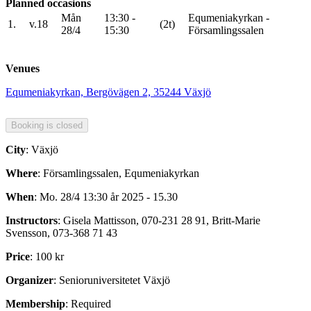
Planned occasions
Mån
13:30 -
Equmeniakyrkan -
1.
v.18
(2t)
28/4
15:30
Församlingssalen
Venues
Equmeniakyrkan, Bergövägen 2, 35244 Växjö
City
: Växjö
Where
: Församlingssalen, Equmeniakyrkan
When
: Mo. 28/4 13:30 år 2025 - 15.30
Instructors
: Gisela Mattisson, 070-231 28 91, Britt-Marie
Svensson, 073-368 71 43
Price
: 100 kr
Organizer
: Senioruniversitetet Växjö
Membership
: Required