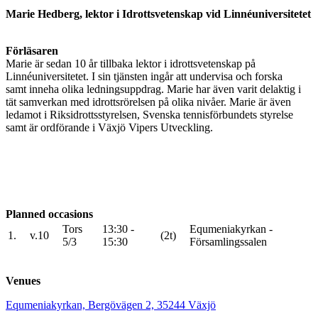
Marie Hedberg, lektor i Idrottsvetenskap vid Linnéuniversitetet
Förläsaren
Marie är sedan 10 år tillbaka lektor i idrottsvetenskap på
Linnéuniversitetet. I sin tjänsten ingår att undervisa och forska
samt inneha olika ledningsuppdrag. Marie har även varit delaktig i
tät samverkan med idrottsrörelsen på olika nivåer. Marie är även
ledamot i Riksidrottsstyrelsen, Svenska tennisförbundets styrelse
samt är ordförande i Växjö Vipers Utveckling.
Planned occasions
Tors
13:30 -
Equmeniakyrkan -
1.
v.10
(2t)
5/3
15:30
Församlingssalen
Venues
Equmeniakyrkan, Bergövägen 2, 35244 Växjö