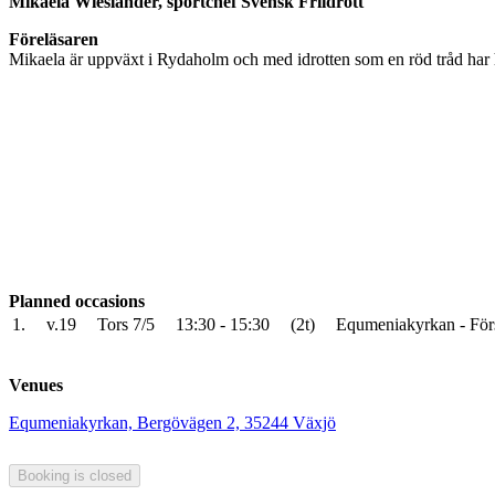
Mikaela Wieslander, sportchef Svensk Friidrott
Föreläsaren
Mikaela är uppväxt i Rydaholm och med idrotten som en röd tråd har hon
Planned occasions
1.
v.19
Tors 7/5
13:30 - 15:30
(2t)
Equmeniakyrkan - För
Venues
Equmeniakyrkan, Bergövägen 2, 35244 Växjö