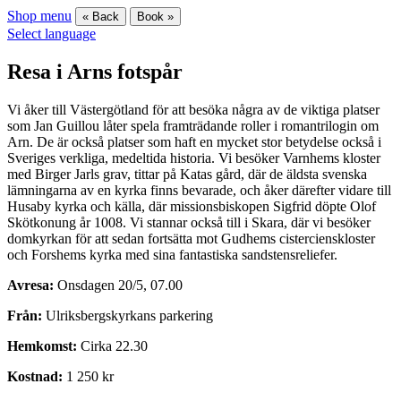
Shop menu
« Back
Book »
Select language
Resa i Arns fotspår
Vi åker till Västergötland för att besöka några av de viktiga platser
som Jan Guillou låter spela framträdande roller i romantrilogin om
Arn. De är också platser som haft en mycket stor betydelse också i
Sveriges verkliga, medeltida historia. Vi besöker Varnhems kloster
med Birger Jarls grav, tittar på Katas gård, där de äldsta svenska
lämningarna av en kyrka finns bevarade, och åker därefter vidare till
Husaby kyrka och källa, där missionsbiskopen Sigfrid döpte Olof
Skötkonung år 1008. Vi stannar också till i Skara, där vi besöker
domkyrkan för att sedan fortsätta mot Gudhems cistercienskloster
och Forshems kyrka med sina fantastiska sandstensreliefer.
Avresa:
Onsdagen 20/5, 07.00
Från:
Ulriksbergskyrkans parkering
Hemkomst:
Cirka 22.30
Kostnad:
1 250 kr