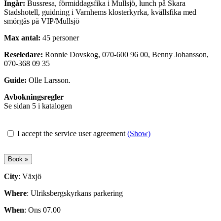
Ingår:
Bussresa, förmiddagsfika i Mullsjö, lunch på Skara
Stadshotell, guidning i Varnhems klosterkyrka, kvällsfika med
smörgås på VIP/Mullsjö
Max antal:
45 personer
Reseledare:
Ronnie Dovskog, 070-600 96 00, Benny Johansson,
070-368 09 35
Guide:
Olle Larsson.
Avbokningsregler
Se sidan 5 i katalogen
I accept the service user agreement
(Show)
City
: Växjö
Where
: Ulriksbergskyrkans parkering
When
: Ons 07.00